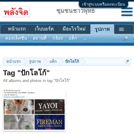
เข้าสู่ระบบหรือลงทะเบียน
ชุมชนชาวพุทธ
หน้าแรก
เว็บบอร์ด
มีอะไรใหม่
รูปภาพ
คอลเล็คชั่น
สถานที่
กล้อง
แท็ก
...
หน้าแรก
รูปภาพ
แท็ก
ปักโลโก้
Tag "ปักโลโก้"
All albums and photos in tag "ปักโลโก้"