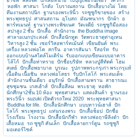
อาชีพ
พลังจิต
ปักเสื้อทนาย
ใบบุญเฟอร์นิเจอร์
วิศวกร
หอพัก
ศาสนา
โกดัง
โบราณสถาน
ปักเสื้อบางไผ่
โดย
ทีมงานสถาปนิก
ฐานรองพระ9นิ้ว
รถซูซูกิขายของ
สร้าง
พระพุทธรูป
ศาสนสถาน
อุโบสถ
มัณฑนากร
ปักผ้า
อ
พาร์ทเมนท์
ฐานวางพระพิฆเนศ
วัดเจดีย์
รถซูซูกิมือสอง
สปาสูง 2 ชั้น
ปักเสื้อ
สำนักงาน
the Buddha image
ศาลาอเนกประสงค์
ปักเสื้อนักทูต
วัดพระธาตุท่าอุเทน
วิหารสูง 2 ชั้น
เซอร์วิสอพาร์ทเม้นท์
เขียนยันต์
พระ
เครื่อง หลวงพ่อโต
สกรีน
อาคารสัมนา
รีสอร์ท
รับ
ออกแบบบ้านสไตล์โมเดิร์น
รับออกแบบเขียนแบบอาคาร
โล้โก้
ปักเสื้อท่าทราย
ปักชื่อบริษัท
หลวงปู่สีทัตต์
โฮม
สเตย์
ปักเสื้อพยาบาล
บูรณะ
รูปภาพพระกรุเก่า พระกรุแท้
เนื้อดิน เนื้อชิน
หลวงพ่อโสธร
รับปักโลโก้
พระสมเด็จ
สำนักงานชั้นเดียว
อนุรักษ์
ปักเสื้อสามพราน
สาธารณะ
สุขชุมชน
เกสเฮ้าส์
ปักเสื้อสีลม
พระธาตุ
หอพัก
นักศึกษา2ชั้น 10 ห้อง
พุทธศาสนา
แสดงสินค้า
ฐานรอง
พระ5นิ้ว
suzuki เปิดตัวรถใหม่ 2020
พระพุทธศาสนา
Buddha for life.
ปักเสื้อนักศึกษา
แบบทาวน์เฮาส์
ปัก
โลโก้
พระพุทธรูป
แท่นรองพระ
ปักเสื้อช็อป
ปักชื่อ
โรงเรียน
โรงงาน
ปักเสื้อนักกีฬา
หลวงพ่อฤาษีลิงดำ
ปัก
เสื้อหมอ
รถ ซูซูกิ คันเล็ก
ปักเสื้อลายการ์ตูน
รถซูซูกิ
มอเตอร์ไซค์