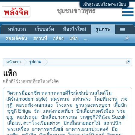
เข้าสู่ระบบหรือลงทะเบียน
ชุมชนชาวพุทธ
หน้าแรก
เว็บบอร์ด
มีอะไรใหม่
รูปภาพ
คอลเล็คชั่น
สถานที่
กล้อง
แท็ก
...
หน้าแรก
รูปภาพ
แท็ก
แท็กที่ใช้งานมากที่สุดใน พลังจิต
วิศวกรมืออาชีพ หลากหลายดีไซน์เช่นบ้านสไตล์โม
เดิร์น(modern style)
นครพนม
แท่นพระ
โดยทีมงาน
เวจ
กุฏี
หอระฆัง-หอกลอง
โรงแรม
ฐานรองพระบูชา
เสื้อปัก
ซูซูกิ Ertiga
วัด
แหล่งท่องเที่ยว
ปักเสื้อบางศรีเมือง
ร่วม
บุญ
หอประชุม
ปักเสื้อบางกระสอ
รถซูซูกิ7ที่นั่งม Suzuki
เสื้อนร. ตราโรงเรียนต่างๆ
ปักเสื้อลายดอกไม้
สถาปนิก
พระเครื่อง
อาคารพาณิชย์
อาคารเอนกประสงค์
มือ