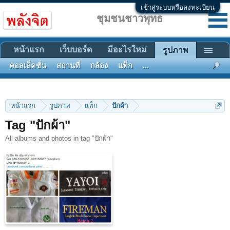
เข้าสู่ระบบหรือลงทะเบียน
ชุมชนชาวพุทธ
หน้าแรก
เว็บบอร์ด
มีอะไรใหม่
รูปภาพ
คอลเล็คชั่น
สถานที่
กล้อง
แท็ก
...
หน้าแรก
รูปภาพ
แท็ก
ปักผ้า
Tag "ปักผ้า"
All albums and photos in tag "ปักผ้า"