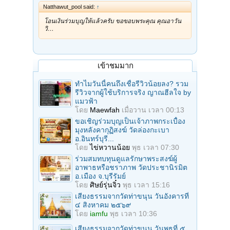
Natthawut_pool said:
↑
โอนเงินร่วมบุญให้แล้วครับ ขอขอบพระคุณ คุณอาวัน
วิ…
เข้าชมมาก
ทำไมวันนี้คนถึงเชื่อรีวิวน้อยลง? รวม
รีวิวจากผู้ใช้บริการจริง ญาณฮีลใจ by
แมวฟ้า
โดย
Maewfah
เมื่อวาน เวลา 00:13
ขอเชิญร่วมบุญเป็นเจ้าภาพกระเบื้อง
มุงหลังคากุฏิสงฆ์ วัดล่องกะเบา
อ.อินทร์บุรี...
โดย
ไข่หวานน้อย
พุธ เวลา 07:30
ร่วมสมทบทุนดูแลรักษาพระสงฆ์ผู้
อาพาธหรือชราภาพ วัดประชานิรมิต
อ.เมือง จ.บุรีรัมย์
โดย
ศิษย์รุ่นจิ๋ว
พุธ เวลา 15:16
เสียงธรรมจากวัดท่าขนุน วันอังคารที่
๔ สิงหาคม ๒๕๖๙
โดย
iamfu
พุธ เวลา 10:36
เสียงธรรมจากวัดท่าขนุน วันพุธที่ ๕