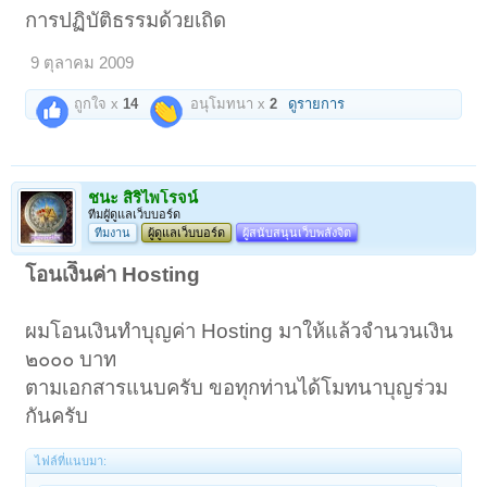
การปฏิบัติธรรมด้วยเถิด
9 ตุลาคม 2009
ถูกใจ x
14
อนุโมทนา x
2
ดูรายการ
ชนะ สิริไพโรจน์
ทีมผูัดูแลเว็บบอร์ด
ทีมงาน
ผู้ดูแลเว็บบอร์ด
ผู้สนับสนุนเว็บพลังจิต
โอนเงิินค่า Hosting
ผมโอนเงินทำบุญค่า Hosting มาให้แล้วจำนวนเงิน
๒๐๐๐ บาท
ตามเอกสารแนบครับ ขอทุกท่านได้โมทนาบุญร่วม
กันครับ
ไฟล์ที่แนบมา: