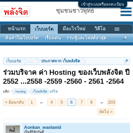
เข้าสู่ระบบหรือลงทะเบียน
ชุมชนชาวพุทธ
หน้าแรก
มีอะไรใหม่
วิดีโอ
เว็บบอร์ด
ค้นหาในเว็บบอร์ด
เรื่องเด่น
กระทู้และโพสต์ล่าสุด
เว็บบอร์ด
...
ประกาศจาก เว็บพลังจิต
ร่วมบริจาค ค่า Hosting ของเว็บพลังจิต ปี
< ย้อนกลับ
1
←
4
5
6
7
8
→
203
2552 ...2558 -2559 -2560 - 2561 -2564
ถัดไป >
แท็ก:
hosting
เว็บพลังจิต
แก้ไข
Aonkan_wanlanid
เป็นที่รู้จักกันดี