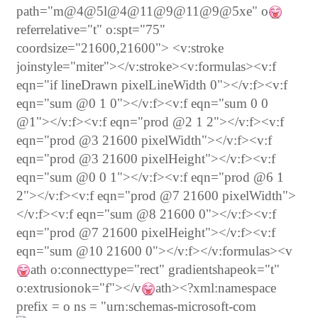
path="m@4@5l@4@11@9@11@9@5xe" o
referrelative="t" o:spt="75"
coordsize="21600,21600"> <v:stroke
joinstyle="miter"></v:stroke><v:formulas><v:f
eqn="if lineDrawn pixelLineWidth 0"></v:f><v:f
eqn="sum @0 1 0"></v:f><v:f eqn="sum 0 0
@1"></v:f><v:f eqn="prod @2 1 2"></v:f><v:f
eqn="prod @3 21600 pixelWidth"></v:f><v:f
eqn="prod @3 21600 pixelHeight"></v:f><v:f
eqn="sum @0 0 1"></v:f><v:f eqn="prod @6 1
2"></v:f><v:f eqn="prod @7 21600 pixelWidth">
</v:f><v:f eqn="sum @8 21600 0"></v:f><v:f
eqn="prod @7 21600 pixelHeight"></v:f><v:f
eqn="sum @10 21600 0"></v:f></v:formulas><v
ath o:connecttype="rect" gradientshapeok="t"
o:extrusionok="f"></v
ath><?xml:namespace
prefix = o ns = "urn:schemas-microsoft-com