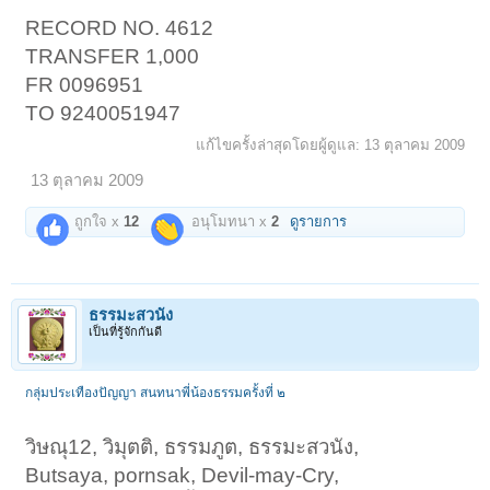
RECORD NO. 4612
TRANSFER 1,000
FR 0096951
TO 9240051947
< ย้อนกลับ
1
←
4
5
6
7
8
→
203
แก้ไขครั้งล่าสุดโดยผู้ดูแล:
13 ตุลาคม 2009
ถัดไป >
13 ตุลาคม 2009
ถูกใจ x
12
อนุโมทนา x
2
ดูรายการ
ธรรมะสวนัง
เป็นที่รู้จักกันดี
กลุ่มประเทืองปัญญา สนทนาพี่น้องธรรมครั้งที่ ๒
วิษณุ12, วิมุตติ, ธรรมภูต, ธรรมะสวนัง,
Butsaya, pornsak, Devil-may-Cry,