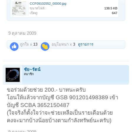
CCF09102552_00000.jpg
ขนาดไฟล์:
138.5 KB
เปิดดู:
647
9 ตุลาคม 2009
ถูกใจ x
13
อนุโมทนา x
3
ดูรายการ
ชัย~รัตน์
สมาชิก
ขอร่วมด้วยช่วย 200.- บาทนะครับ
โอนให้แล้วจากบัญชี GSB 901201498389 เข้า
บัญชี SCBA 3652150487
(ใจจริงก็ตั้งใจว่าจะช่วยเหลือเป็นรายเดือนด้วย
คงจะมากบ้างน้อยบ้างตามกำลังทรัพย์นะครับ)
9 ตุลาคม 2009