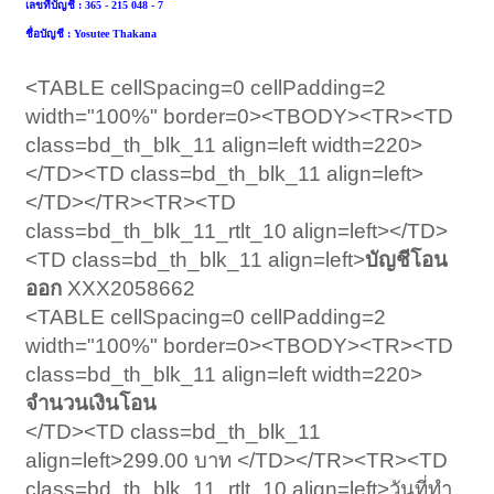
เลขที่บัญชี : 365 - 215 048 - 7
ชื่อบัญชี : Yosutee Thakana
<TABLE cellSpacing=0 cellPadding=2
width="100%" border=0><TBODY><TR><TD
class=bd_th_blk_11 align=left width=220>
</TD><TD class=bd_th_blk_11 align=left>
</TD></TR><TR><TD
class=bd_th_blk_11_rtlt_10 align=left></TD>
<TD class=bd_th_blk_11 align=left>
บัญชีโอน
ออก
XXX2058662
<TABLE cellSpacing=0 cellPadding=2
width="100%" border=0><TBODY><TR><TD
class=bd_th_blk_11 align=left width=220>
จำนวนเงินโอน
</TD><TD class=bd_th_blk_11
align=left>299.00 บาท </TD></TR><TR><TD
class=bd_th_blk_11_rtlt_10 align=left>วันที่ทำ