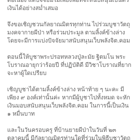
เงินได้อย่างสม่ำเสมอ
จึงขอเชิญชวนกัลยาณมิตรทุกท่าน ไปร่วมบูชาวัตถุ
มงคจากายผีป่า หรือร่วมประมูล ตามลิ้งค์ข้างล่าง
โดยจะมีการแบ่งปัจจัยมาสนับสนุนเว็บพลังจิต.คอม
ตอนนี้ให้บูชาพระปรอทหลวงปู่ละมัย ฐิตมโน พระ
โบราณอายุกว่าร้อยปี ที่ปฏิบัติดี มีวิชาโบราณที่ยาก
จะหาผู้ใดเปรียบ
เชิญบูชาได้ตามลิ้งค์ข้างล่าง หน้าท้าย ๆ นะคะ มี
เพียง ๙ องค์เท่านั้นค่ะ หากมีผู้บูชาไปทั้งหมด จะหัก
เงินมอบสนับสนุนเว็บพลังจิต.คอม ในการนี้เป็นเงิน
๑ หมื่นบาท
และในวันครอบครู ที่บ้านยายผีป่าในวันที่ ๒๓
ตุลาคมนี้ มีกัลยาณมิตรท่านใดที่ร่วมในพิธีบูชาวัตถุ