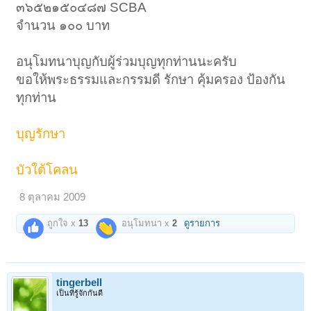
๓๖๕๒๑๕๐๔๘๗ SCBA
จำนวน ๑๐๐ บาท
อนุโมทนาบุญกับผู้ร่วมบุญทุกท่านนะครับ
ขอให้พระธรรมและกรรมดี รักษา คุ้มครอง ป้องกัน
ทุกท่าน
บุญรักษา
บัวใต้โคลน
8 ตุลาคม 2009
ถูกใจ x
13
อนุโมทนา x
2
ดูรายการ
tingerbell
เป็นที่รู้จักกันดี