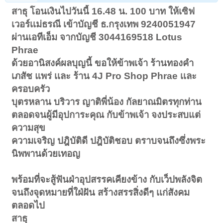
สาธุ โอนเงินไปวันนี้ 16.48 น. 100 บาท ให้เซิฟ
เวอร์เเม่ธรณี เข้าบัญชี ธ.กรุงเทพ 9240051947
ผ่านเอทีเอ็ม จากบัญชี 3044169518
Lotus
Phrae
ด้วยอานิสงค์ผลบุญนี้ ขอให้ข้าพเจ้า ร้านทองคำ
เภสัช แพร่ เเละ ร้าน 4J Pro Shop Phrae เเละ
ครอบครัว
บุตรหลาน บริวาร ญาติพี่น้อง กัลยาณมิตรทุกท่าน
ตลอดจนผู้มีอุปการะคุณ กับข้าพเจ้า จงประสบแต่
ความสุข
ความเจริญ ปฎิบัติดี ปฎิบัติชอบ ตราบจนถึงซึ่งพระ
นิพพานด้วยเทอญ
พร้อมที่จะสู้ฟันฝ่าอุปสรรคเคียงข้าง กับเว็ปพลังจิต
จนถึงจุดหมายที่ใฝ่ฝัน สร้างสรรสิ่งดีๆ เเก่สังคม
ตลอดไป
สาธุ