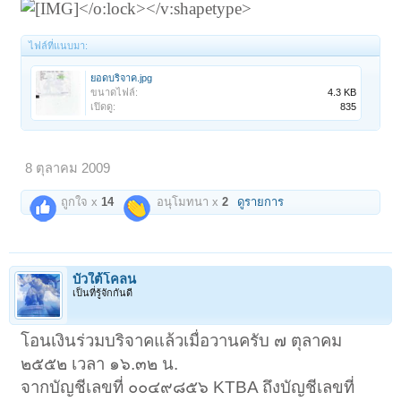
</o:lock></v:shapetype>
ไฟล์ที่แนบมา:
ยอดบริจาค.jpg
ขนาดไฟล์:
4.3 KB
เปิดดู:
835
8 ตุลาคม 2009
ถูกใจ x
14
อนุโมทนา x
2
ดูรายการ
บัวใต้โคลน
เป็นที่รู้จักกันดี
โอนเงินร่วมบริจาคแล้วเมื่อวานครับ ๗ ตุลาคม
๒๕๕๒ เวลา ๑๖.๓๒ น.
จากบัญชีเลขที่ ๐๐๔๙๘๕๖ KTBA ถึงบัญชีเลขที่