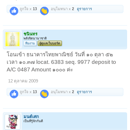
ถูกใจ x
13
อนุโมทนา x
2
ดูรายการ
ชนินทร
พลังจิตนานาชาติ
ทีมงาน
ผู้ดูแลเว็บบอร์ด
โอนเข้า ธนาคารไทยพาณิชย์ วันที่ ๑๐ ตุลา ๕๒
เวลา ๑๐.๓๗ locat. 6383 seq. 9977 deposit to
A/C 0487 Amount ๑๐๐๐ ค่ะ
12 ตุลาคม 2009
ถูกใจ x
13
อนุโมทนา x
2
ดูรายการ
มนต์เศก
เป็นที่รู้จักกันดี