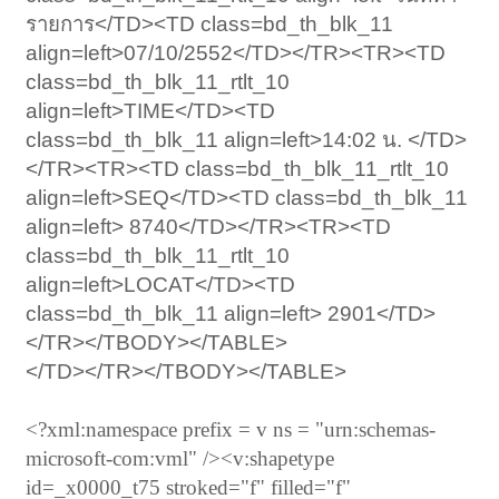
รายการ</TD><TD class=bd_th_blk_11
align=left>07/10/2552</TD></TR><TR><TD
class=bd_th_blk_11_rtlt_10
align=left>TIME</TD><TD
class=bd_th_blk_11 align=left>14:02 น. </TD>
</TR><TR><TD class=bd_th_blk_11_rtlt_10
align=left>SEQ</TD><TD class=bd_th_blk_11
align=left> 8740</TD></TR><TR><TD
class=bd_th_blk_11_rtlt_10
align=left>LOCAT</TD><TD
class=bd_th_blk_11 align=left> 2901</TD>
</TR></TBODY></TABLE>
</TD></TR></TBODY></TABLE>
<?xml:namespace prefix = v ns = "urn:schemas-
microsoft-com:vml" /><v:shapetype
id=_x0000_t75 stroked="f" filled="f"