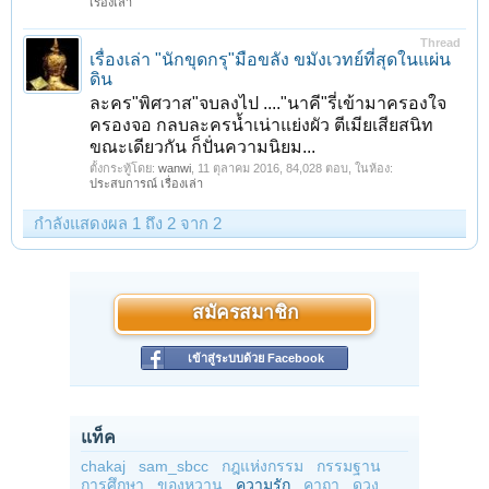
เรื่องเล่า
Thread
เรื่องเล่า "นักขุดกรุ"มือขลัง ขมังเวทย์ที่สุดในแผ่น
ดิน
ละคร"พิศวาส"จบลงไป ...."นาคี"รี่เข้ามาครองใจ
ครองจอ กลบละครน้ำเน่าแย่งผัว ตีเมียเสียสนิท
ขณะเดียวกัน ก็ปั่นความนิยม...
ตั้งกระทู้โดย:
wanwi
,
11 ตุลาคม 2016
, 84,028 ตอบ, ในห้อง:
ประสบการณ์ เรื่องเล่า
กำลังแสดงผล 1 ถึง 2 จาก 2
สมัครสมาชิก
เข้าสู่ระบบด้วย Facebook
แท็ค
chakaj
sam_sbcc
กฎแห่งกรรม
กรรมฐาน
การศึกษา
ของหวาน
ความรัก
คาถา
ดวง