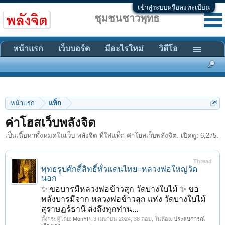
เข้าสู่ระบบหรือลงทะเบียน
ชุมชนชาวพุทธ
หน้าแรก
เว็บบอร์ด
มีอะไรใหม่
วิดีโอ
หน้าแรก
แท็ก
ค่าโฮสเว็บพลังจิต
เป็นเนื้อหาทั้งหมดในเว็บ พลังจิต ที่ใส่แท็ก ค่าโฮสเว็บพลังจิต. เปิดดู: 6,275.
Thread
พุทธรูปศักดิ์สิทธิ์ทั่วแดนไทย=หลวงพ่อใหญ่วัด
นอก
✨ ขอบารมีหลวงพ่อข้าวสุก วัดบางใบไม้ ✨ ขอ
พลังบารมีจาก หลวงพ่อข้าวสุก แห่ง วัดบางใบไม้
สุราษฎร์ธานี ส่งถึงทุกท่าน...
ตั้งกระทู้โดย:
MonYP
,
3 เมษายน 2024
, 38 ตอบ, ในห้อง:
ประสบการณ์