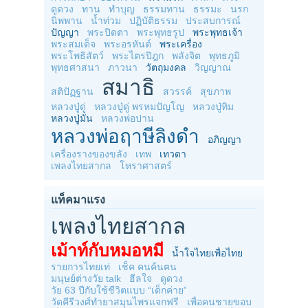
ดูดวง
ทาน
ทำบุญ
ธรรมทาน
ธรรมะ
นรก
นิพพาน
น้ำท่วม
ปฏิบัติธรรม
ประสบการณ์
ปัญญา
พระปิดตา
พระพุทธรูป
พระพุทธเจ้า
พระสมเด็จ
พระอรหันต์
พระเครื่อง
พระโพธิสัตว์
พระไตรปิฎก
พลังจิต
พุทธภูมิ
พุทธศาสนา
ภาวนา
วัตถุมงคล
วิญญาณ
สมาธิ
สติปัฏฐาน
สวรรค์
สุขภาพ
หลวงปู่ดู่
หลวงปู่ดู่ พรหมปัญโญ
หลวงปู่ทิม
หลวงปู่มั่น
หลวงพ่อปาน
หลวงพ่อฤาษีลิงดำ
อภิญญา
เครื่องรางของขลัง
เทพ
เทวดา
เพลงไทยสากล
โหราศาสตร์
แท็คมาแรง
เพลงไทยสากล
เม้าท์กับหมอหมี
น้ำใจไทยเพื่อไทย
รายการไทยเท่
เช็ค คนค้นฅน
มนุษย์ต่างวัย talk
ฮีลใจ
ดูดวง
วัย 63 ปีกับใช้ชีวิตแบบ “เด็กค่าย”
วัดคีรีวงศ์ทำยาสมุนไพรแจกฟรี
เพื่อคนชายขอบ