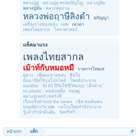
หลวงปู่ดู่
หลวงปู่ดู่ พรหมปัญโญ
หลวงปู่ทิม
หลวงปู่มั่น
หลวงพ่อปาน
หลวงพ่อฤาษีลิงดำ
อภิญญา
เครื่องรางของขลัง
เทพ
เทวดา
เพลงไทยสากล
โหราศาสตร์
แท็คมาแรง
เพลงไทยสากล
เม้าท์กับหมอหมี
รายการไทยเท่
ดูดวง
เพื่อคนชายขอบ
ฮีลใจ
มิจฉาชีพใช้รูปโปรไฟล์
โพสต์ประจาน
sondhix
วัย 63 ปีกับใช้ชีวิตแบบ “เด็กค่าย”
no plastic
หลอกเหยื่อ
หมอดู
หลวงปู่เทสก์ เทสรังสี
เรื่องจริงผ่านจอ the series
เช็ค คนค้นฅน
มนุษย์ต่างวัย talk
กลโกงใหม่กำลังระบาด
รู้แล้วรักษ์กลิ่นฝัน
วัดศรีทวี
หน้าแรก
แท็ก