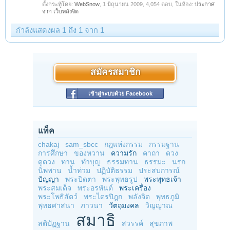
ตั้งกระทู้โดย:
WebSnow
,
1 มิถุนายน 2009
, 4,054 ตอบ, ในห้อง:
ประกาศ
จาก เว็บพลังจิต
กำลังแสดงผล 1 ถึง 1 จาก 1
สมัครสมาชิก
เข้าสู่ระบบด้วย Facebook
แท็ค
chakaj
sam_sbcc
กฎแห่งกรรม
กรรมฐาน
การศึกษา
ของหวาน
ความรัก
คาถา
ดวง
ดูดวง
ทาน
ทำบุญ
ธรรมทาน
ธรรมะ
นรก
นิพพาน
น้ำท่วม
ปฏิบัติธรรม
ประสบการณ์
ปัญญา
พระปิดตา
พระพุทธรูป
พระพุทธเจ้า
พระสมเด็จ
พระอรหันต์
พระเครื่อง
พระโพธิสัตว์
พระไตรปิฎก
พลังจิต
พุทธภูมิ
พุทธศาสนา
ภาวนา
วัตถุมงคล
วิญญาณ
สมาธิ
สติปัฏฐาน
สวรรค์
สุขภาพ