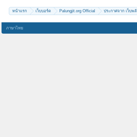
ลูกพุทธธะ
ChanaWimuti2518
นิลขาว
freedomis
เบเบ้
elm
หน้าแรก
เว็บบอร์ด
Palungjit.org Official
ประกาศจาก เว็บพลั
แม่น้องปุย
chaivat chinkidjakar
Deep Blue
Pond2456
พุชญา
ธรรมวิวัฒน์
หัวมัน
ภาษาไทย
nanbatakeshi
sky1
shaj
ทางแยก