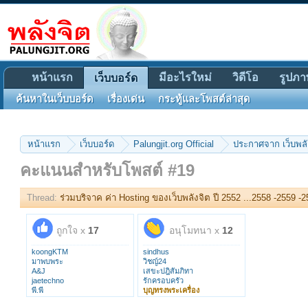
หน้าแรก
มีอะไรใหม่
วิดีโอ
รูปภา
เว็บบอร์ด
ค้นหาในเว็บบอร์ด
เรื่องเด่น
กระทู้และโพสต์ล่าสุด
หน้าแรก
เว็บบอร์ด
Palungjit.org Official
ประกาศจาก เว็บพลั
คะแนนสำหรับโพสต์ #19
Thread:
ร่วมบริจาค ค่า Hosting ของเว็บพลังจิต ปี 2552 ...2558 -2559 -
ถูกใจ x
17
อนุโมทนา x
12
koongKTM
sindhus
มาพบพระ
วิชญ์24
A&J
เสขะปฎิสัมภิทา
jaetechno
รักครอบครัว
พี.พี
บุญทรงพระเครื่อง
na_krub
kp2018