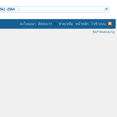
ร่วมบริจาค ค่า Hosting ของเว็บพลังจิต ปี 2552 ...2558 -2559 -2560 - 2561 -2564
ลงโฆษณา
ติดต่อเรา
ช่วยเหลือ
หน้าหลัก
ไปข้างบน
ข้อกำหนดและกฎ