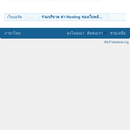
BoonYaPast
รักครอบครัว
na_krub
บุญทรงพระเครื่อง
ลูกพุทธธะ
ChanaWimuti2518
นิลขาว
freedomis
เว็บบอร์ด
...
เบเบ้
elm
แม่น้องปุย
Rich
Deep Blue
ธรรมวิวัฒน์
พุชญา
ภาษาไทย
ลงโฆษณา
ติดต่อเรา
ช่วยเหลือ
หัวมัน
nanbatakeshi
ข้อกำหนดและกฎ
sky1
ทางแยก