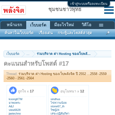
เข้าสู่ระบบหรือลงทะเบียน
ชุมชนชาวพุทธ
หน้าแรก
มีอะไรใหม่
วิดีโอ
เว็บบอร์ด
ค้นหาในเว็บบอร์ด
เรื่องเด่น
กระทู้และโพสต์ล่าสุด
เว็บบอร์ด
...
คะแนนสำหรับโพสต์ #17
Thread:
ร่วมบริจาค ค่า Hosting ของเว็บพลังจิต ปี 2552 ...2558 -2559
-2560 - 2561 -2564
ถูกใจ x
17
อนุโมทนา x
12
koongKTM
sindhus
มาพบพระ
ไข่หวานน้อย
A&J
stone67_th
view6628
วิชญ์24
jaetechno
เสขะปฎิสัมภิทา