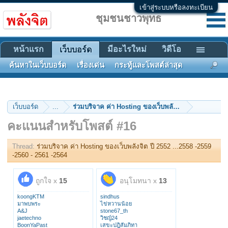
เข้าสู่ระบบหรือลงทะเบียน
ชุมชนชาวพุทธ
หน้าแรก
มีอะไรใหม่
วิดีโอ
เว็บบอร์ด
ค้นหาในเว็บบอร์ด
เรื่องเด่น
กระทู้และโพสต์ล่าสุด
เว็บบอร์ด
...
คะแนนสำหรับโพสต์ #16
Thread:
ร่วมบริจาค ค่า Hosting ของเว็บพลังจิต ปี 2552 ...2558 -2559
-2560 - 2561 -2564
ถูกใจ x
15
อนุโมทนา x
13
koongKTM
sindhus
มาพบพระ
ไข่หวานน้อย
A&J
stone67_th
jaetechno
วิชญ์24
BoonYaPast
เสขะปฎิสัมภิทา