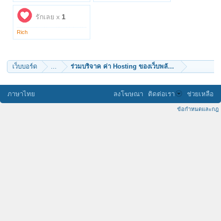
na_krub
รักครอบครัว
ลูกพุทธธะ
บุญทรงพระเครื่อง
รักเลย x
1
นิลขาว
kp2018
เบเบ้
ChanaWimuti2518
แม่น้องปุย
freedomis
Rich
Deep Blue
elm
พุชญา
วิทยามา
หัวมัน
ธรรมวิวัฒน์
nanbatakeshi
เว็บบอร์ด
...
sky1
ภาษาไทย
ลงโฆษณา
ติดต่อเรา
ช่วยเหลือ
ข้อกำหนดและกฎ