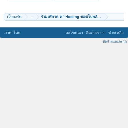
BoonYaPast
warodomsathan
na_krub
รักครอบครัว
ลูกพุทธธะ
บุญทรงพระเครื่อง
นิลขาว
พุทธเจริญ
เว็บบอร์ด
...
เบเบ้
kp2018
แม่น้องปุย
freedomis
Deep Blue
elm
พุชญา
Rich
ภาษาไทย
ลงโฆษณา
ติดต่อเรา
ช่วยเหลือ
Onarmol
Pond2456
Jsan
ธรรมวิวัฒน์
ข้อกำหนดและกฎ
หัวมัน
nanbatakeshi
sky1
shaj
ทางแยก