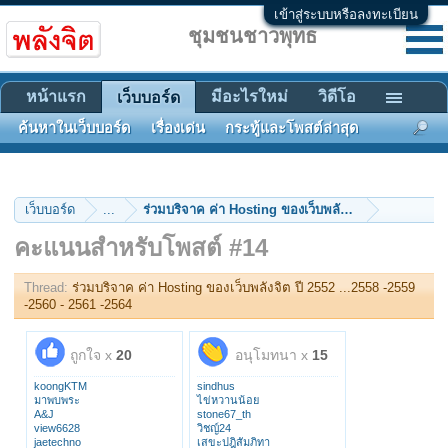
เข้าสู่ระบบหรือลงทะเบียน
ชุมชนชาวพุทธ
หน้าแรก
มีอะไรใหม่
วิดีโอ
เว็บบอร์ด
ค้นหาในเว็บบอร์ด
เรื่องเด่น
กระทู้และโพสต์ล่าสุด
เว็บบอร์ด
...
คะแนนสำหรับโพสต์ #14
Thread:
ร่วมบริจาค ค่า Hosting ของเว็บพลังจิต ปี 2552 ...2558 -2559
-2560 - 2561 -2564
ถูกใจ x
20
อนุโมทนา x
15
koongKTM
sindhus
มาพบพระ
ไข่หวานน้อย
A&J
stone67_th
view6628
วิชญ์24
jaetechno
เสขะปฎิสัมภิทา