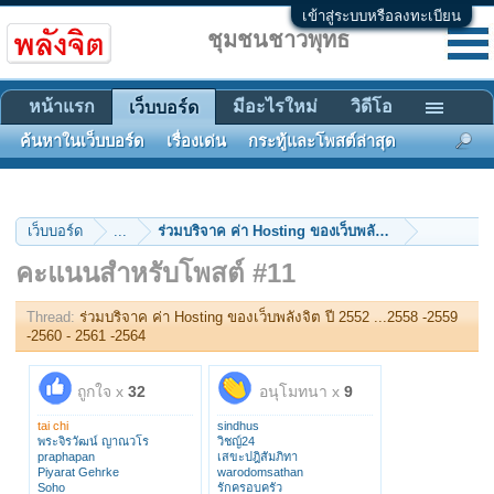
เข้าสู่ระบบหรือลงทะเบียน
ชุมชนชาวพุทธ
หน้าแรก
มีอะไรใหม่
วิดีโอ
เว็บบอร์ด
ค้นหาในเว็บบอร์ด
เรื่องเด่น
กระทู้และโพสต์ล่าสุด
เว็บบอร์ด
...
คะแนนสำหรับโพสต์ #11
Thread:
ร่วมบริจาค ค่า Hosting ของเว็บพลังจิต ปี 2552 ...2558 -2559
-2560 - 2561 -2564
ถูกใจ x
32
อนุโมทนา x
9
tai chi
sindhus
พระจิรวัฒน์ ญาณวโร
วิชญ์24
praphapan
เสขะปฎิสัมภิทา
Piyarat Gehrke
warodomsathan
Soho
รักครอบครัว