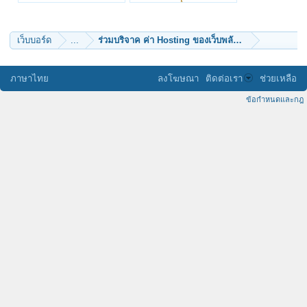
koongKTM
บุญทรงพระเครื่อง
มาพบพระ
Rich
kayasid
Pond2456
A&J
ธรรมวิวัฒน์
เว็บบอร์ด
...
bunlerts
จงรักภักดี
จิดา
พระครูวินัยธรสุพิน
ภาษาไทย
ลงโฆษณา
ติดต่อเรา
ช่วยเหลือ
นับ
batman.nop
ข้อกำหนดและกฎ
วิชา ละ
พอชูเดช
supatorn
พรรณราย-t
นิลขาว
na_krub
ลูกพุทธธะ
tingerbell
LaNeigeEstBlanche
เบเบ้
แม่น้องปุย
บุญญาพัฒน์
chaokhun
พุชญา
หัวมัน
nanbatakeshi
ทางแยก