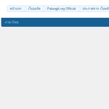
aof1982
บุญทรงพระเครื่อง
koongKTM
freedomis
chayapin
Pond2456
หน้าแรก
เว็บบอร์ด
Palungjit.org Official
ประกาศจาก เว็บพลั
mpcp17
ธรรมวิวัฒน์
มาพบพระ
kayasid
A&J
ภาษาไทย
rung_zero
bunlerts
Phra Atipan
view6628
jaetechno
SriAyothaya-nl
mahalap
จงรักภักดี
BoonYaPast
จิดา
พระครูวินัยธรสุพิน
นับ
batman.nop
วิชา ละ
คนมีองค์
พอชูเดช
พรรณราย-t
titapoonyo
COME&Z
นิลขาว
supatorn
Phunyanuch
na_krub
ลูกพุทธธะ
tingerbell