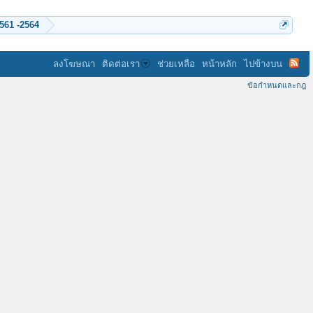
ร่วมบริจาค ค่า Hosting ของเว็บพลังจิต ปี 2552 ...2558 -2559 -2560 - 2561 -2564
ลงโฆษณา
ติดต่อเรา
ช่วยเหลือ
หน้าหลัก
ไปข้างบน
ข้อกำหนดและกฎ