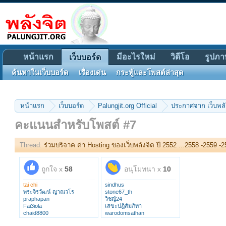
หน้าแรก
มีอะไรใหม่
วิดีโอ
รูปภา
เว็บบอร์ด
ค้นหาในเว็บบอร์ด
เรื่องเด่น
กระทู้และโพสต์ล่าสุด
หน้าแรก
เว็บบอร์ด
Palungjit.org Official
ประกาศจาก เว็บพลั
คะแนนสำหรับโพสต์ #7
Thread:
ร่วมบริจาค ค่า Hosting ของเว็บพลังจิต ปี 2552 ...2558 -2559 -
ถูกใจ x
58
อนุโมทนา x
10
tai chi
sindhus
พระจิรวัฒน์ ญาณวโร
stone67_th
praphapan
วิชญ์24
Fai3iola
เสขะปฎิสัมภิทา
chaid8800
warodomsathan
Piyarat Gehrke
รักครอบครัว