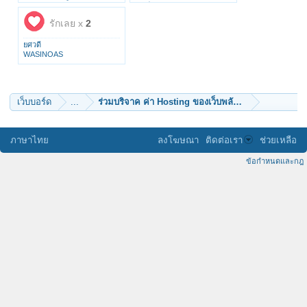
tharushnu
วิชญ์24
praphapan
เสขะปฎิสัมภิทา
รักเลย x
2
TUKATUN
linda@kayan
ธรรมดีได้ดี
warodomsathan
ohaey_19
NimNualfamily
ยศวดี
Fai3iola
9@Phonlee
WASINOAS
Numsai
รักครอบครัว
Soho
บุญทรงพระเครื่อง
aof1982
Solo7
wee1965
elm
เว็บบอร์ด
...
squrez
P. pray084
koongKTM
chaivat chinkidjakar
JPN8
Earth n Water
Natharaton
ธรรมวิวัฒน์
ภาษาไทย
ลงโฆษณา
ติดต่อเรา
ช่วยเหลือ
tooktik2
kriengkripob
มาพบพระ
lotusbudth
oamiamgod
ข้อกำหนดและกฎ
Sognando
kayasid
orchidme
rung_zero
bunlerts
Phra Atipan
pawinee
SriAyothaya-nl
Kermit
wvichakorn
mahalap
novice nitipoom gost
จงรักภักดี
ธิดารัตน์
BoonYaPast