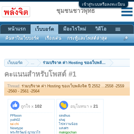
เข้าสู่ระบบหรือลงทะเบียน
ชุมชนชาวพุทธ
หน้าแรก
มีอะไรใหม่
วิดีโอ
เว็บบอร์ด
ค้นหาในเว็บบอร์ด
เรื่องเด่น
กระทู้และโพสต์ล่าสุด
เว็บบอร์ด
...
คะแนนสำหรับโพสต์ #1
Thread:
ร่วมบริจาค ค่า Hosting ของเว็บพลังจิต ปี 2552 ...2558 -2559
-2560 - 2561 -2564
ถูกใจ x
102
อนุโมทนา x
21
PPboon
sindhus
yuth02
shaj
tai chi
ไข่หวานน้อย
Newtype
แสงศร
พระจิรวัฒน์ ญาณวโร
makigochan