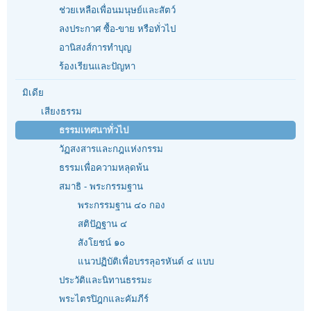
ช่วยเหลือเพื่อนมนุษย์และสัตว์
ลงประกาศ ซื้อ-ขาย หรือทั่วไป
อานิสงส์การทำบุญ
ร้องเรียนและปัญหา
มิเดีย
เสียงธรรม
ธรรมเทศนาทั่วไป
วัฏสงสารและกฎแห่งกรรม
ธรรมเพื่อความหลุดพ้น
สมาธิ - พระกรรมฐาน
พระกรรมฐาน ๔๐ กอง
สติปัฏฐาน ๔
สังโยชน์ ๑๐
แนวปฏิบัติเพื่อบรรลุอรหันต์ ๔ แบบ
ประวัติและนิทานธรรมะ
พระไตรปิฎกและคัมภีร์