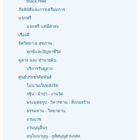
Black Hole
ภัยพิบัติและการเตรียมการ
แจกฟรี
แจกฟรี แต่มีค่าส่ง
เรื่องผี
จิตวิทยา & สุขภาพ
ทุกข์และปัญหาชีวิต
ดูดวง และ ทำนายฝัน
บริการรับดูดวง
ศูนย์ประชาสัมพันธ์
ในนามเว็บพลังจิต
กฐิน - ผ้าป่า - งานวัด
พระพุทธรูป - วิหารทาน - สิ่งก่อสร้าง
ธรรมทาน - วิทยาทาน
งานบวช
งานบุญอื่นๆ
อนุโมนาบุญ - อุทิศบุญส่วนกุศล