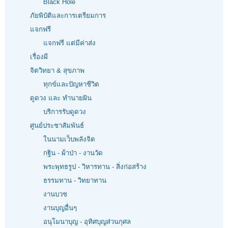
Black Hole
ภัยพิบัติและการเตรียมการ
แจกฟรี
แจกฟรี แต่มีค่าส่ง
เรื่องผี
จิตวิทยา & สุขภาพ
ทุกข์และปัญหาชีวิต
ดูดวง และ ทำนายฝัน
บริการรับดูดวง
ศูนย์ประชาสัมพันธ์
ในนามเว็บพลังจิต
กฐิน - ผ้าป่า - งานวัด
พระพุทธรูป - วิหารทาน - สิ่งก่อสร้าง
ธรรมทาน - วิทยาทาน
งานบวช
งานบุญอื่นๆ
อนุโมนาบุญ - อุทิศบุญส่วนกุศล