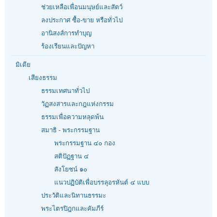
ช่วยเหลือเพื่อนมนุษย์และสัตว์
ลงประกาศ ซื้อ-ขาย หรือทั่วไป
อานิสงส์การทำบุญ
ร้องเรียนและปัญหา
มิเดีย
เสียงธรรม
ธรรมเทศนาทั่วไป
วัฏสงสารและกฎแห่งกรรม
ธรรมเพื่อความหลุดพ้น
สมาธิ - พระกรรมฐาน
พระกรรมฐาน ๔๐ กอง
สติปัฏฐาน ๔
สังโยชน์ ๑๐
แนวปฏิบัติเพื่อบรรลุอรหันต์ ๔ แบบ
ประวัติและนิทานธรรมะ
พระไตรปิฎกและคัมภีร์