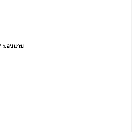
ิ์" มอบนาม