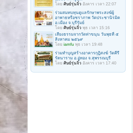
โดย
ศิษย์รุ่นจิ๋ว
อังคาร เวลา 22:07
ร่วมสมทบทุนดูแลรักษาพระสงฆ์ผู้
อาพาธหรือชราภาพ วัดประชานิรมิต
อ.เมือง จ.บุรีรัมย์
โดย
ศิษย์รุ่นจิ๋ว
พุธ เวลา 15:16
เสียงธรรมจากวัดท่าขนุน วันพุธที่ ๕
สิงหาคม ๒๕๖๙
โดย
iamfu
พุธ เวลา 19:48
ร่วมทำบุญสร้างอาคารกุฎิสงฆ์ วัดคีรี
รัตนาราม อ.อู่ทอง จ.สุพรรณบุรี
โดย
ศิษย์รุ่นจิ๋ว
อังคาร เวลา 17:40