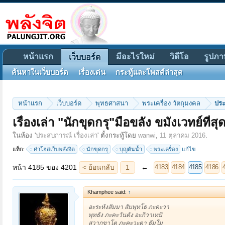
หน้าแรก
มีอะไรใหม่
วิดีโอ
รูปภา
เว็บบอร์ด
ค้นหาในเว็บบอร์ด
เรื่องเด่น
กระทู้และโพสต์ล่าสุด
หน้าแรก
เว็บบอร์ด
พุทธศาสนา
พระเครื่อง วัตถุมงคล
ประ
เรื่องเล่า "นักขุดกรุ"มือขลัง ขมังเวทย์ที่ส
หน้า 4185 ของ 4201
< ย้อนกลับ
1
←
→
ถัดไป >
4183
4184
4185
4186
4187
4201
ในห้อง '
ประสบการณ์ เรื่องเล่า
' ตั้งกระทู้โดย
wanwi
,
11 ตุลาคม 2016
.
แท็ก:
ค่าโฮสเว็บพลังจิต
นักขุดกรุ
บุญต้นน้ำ
พระเครื่อง
แก้ไข
Khamphee said:
↑
อะระหังสัมมา สัมพุทโธ ภะคะวา
พุทธัง ภะคะวันตัง อะภิวาเทมิ
สวากขาโต ภะคะวะตา ธัมโม