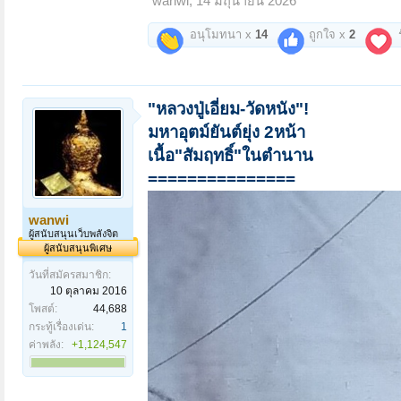
wanwi
,
14 มิถุนายน 2026
อนุโมทนา x
14
ถูกใจ x
2
ร
"หลวงปู่เอี่ยม-วัดหนัง"!
มหาอุตม์ยันต์ยุ่ง 2หน้า
เนื้อ"สัมฤทธิ์"ในตำนาน
===============
wanwi
ผู้สนับสนุนเว็บพลังจิต
ผู้สนับสนุนพิเศษ
วันที่สมัครสมาชิก:
10 ตุลาคม 2016
โพสต์:
44,688
กระทู้เรื่องเด่น:
1
ค่าพลัง:
+1,124,547