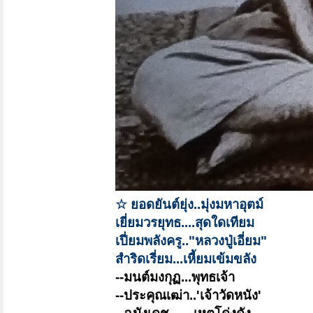
☆ ยอดยันต์ยุ่ง..มุ่งมหาอุตม์
เยี่ยมวรยุทธ....สุดใดเทียม
เปี่ยมพลังครู.."หลวงปู่เอี่ยม"
สำริดเรี่ยม...เหี้ยมเข้มขลัง
--มนต์มงกุฏ...พุทธเจ้า
--ประคุณเฒ่า..'เจ้าวัดหนัง'