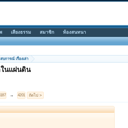
พ
เสียงธรรม
สมาชิก
ห้องสนทนา
สบการณ์ เรื่องเล่า
ุดในแผ่นดิน