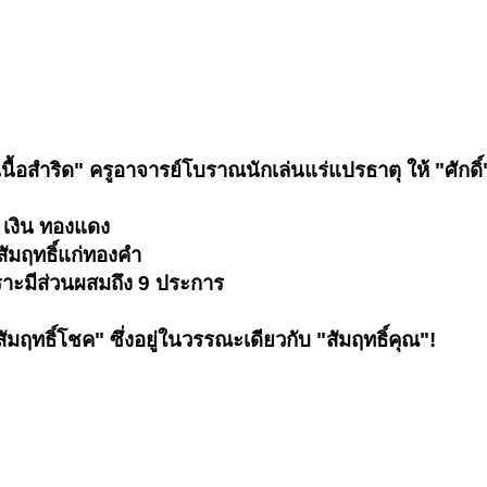
เนื้อสำริด" ครูอาจารย์โบราณนักเล่นแร่แปรธาตุ ให้ "ศักด
 เงิน ทองแดง
สัมฤทธิ์แก่ทองคำ
ราะมีส่วนผสมถึง 9 ประการ
มฤทธิ์โชค" ซึ่งอยู่ในวรรณะเดียวกับ "สัมฤทธิ์คุณ"!