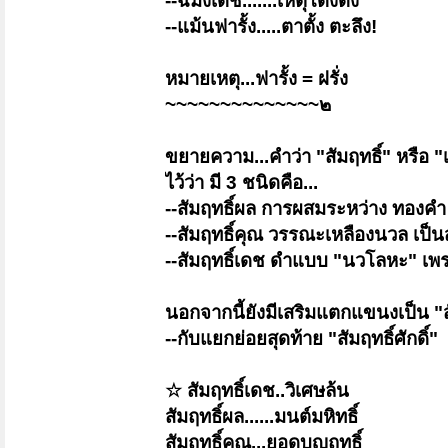
--ฉมังเดช.......เหตุโด่งดัง
--แม้นฟารั้ง.....ตาตั้ง ตะลึง!
หมายเหตุ...ฟารั้ง = ฝรั่ง
~~~~~~~~~~~~~~๒
ขยายความ...คำว่า "สัมฤทธิ์" หรือ "
ไว้ว่า มี 3 ชนิดคือ...
--สัมฤทธิ์ผล การผสมระหว่าง ทองคำ
--สัมฤทธิ์คุณ วรรณะเหลืองนวล เป็น
--สัมฤทธิ์เดช ดำแบบ "นวโลหะ" เพ
นอกจากนี้ยังมีเสริมแตกแขนงเป็น "สั
--กับแยกย่อยสุดท้าย "สัมฤทธิ์ศักดิ์"
☆ สัมฤทธิ์เดช..วิเศษล้น
สัมฤทธิ์ผล......มนต์มหิทธิ์
สัมฤทธิ์คุณ...ยอดบุญฤทธิ์