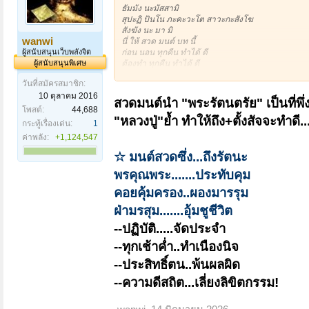
ธัมมัง นะมัสสามิ
สุปะฏิ ปันโน ภะคะวะโต สาวะกะสังโฆ
สังฆัง นะ มา มิ
wanwi
นี่ ให้ สวด มนต์ บท นี้
ผู้สนับสนุนเว็บพลังจิต
ก่อน นอน ทุกคืน ทำได้ ดี
ผู้สนับสนุนพิเศษ
ต้องทำ ทุกคืน ทำได้ ดี
ทำ ทุก คืน ได้ ดี
วันที่สมัครสมาชิก:
ทุกครั้ง ก็ ตั้ง สัจจะว่า จะทำดี
10 ตุลาคม 2016
วันนี้ เช้า เป็นต้นไป
สวดมนต์นำ "พระรัตนตรัย" เป็นที่พึ่
พรุ่ง นี้ เช้า จะทำ ดี เป็นคนดี
โพสต์:
44,688
"หลวงปู่"ย้ำ ทำให้ถึง+
ตั้งสัจจะทำดี..
นี่ ทำ ทุก วัน ได้ ดี
กระทู้เรื่องเด่น:
1
ค่าพลัง:
+1,124,547
(หลวงปู่โต๊ะ วัดประดู่ฉิมพลี)
☆ มนต์สวดซึ่ง...ถึงรัตนะ
พรคุณพระ.......ประทับคุม
คอยคุ้มครอง..ผองมารรุม
ฝ่ามรสุม.......อุ้มชูชีวิต
--ปฏิบัติ.....จัดประจำ
--ทุกเช้าค่ำ..ทำเนืองนิจ
--ประสิทธิ์ตน..พ้นผลผิด
--ความดีสถิต...เลี่ยงลิขิตกรรม!