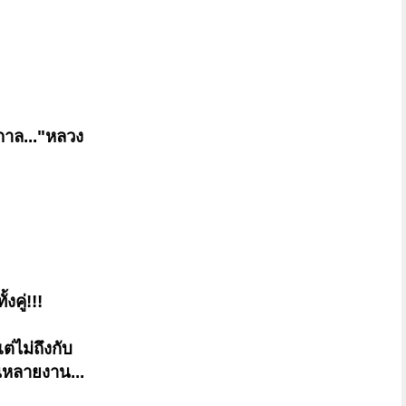
กาล..."หลวง
งคู่!!!
ต่ไม่ถึงกับ
หลายงาน...