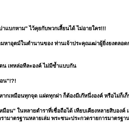
่บ่าแบกหาม" ไว้คุยกับพวกเสี้ยนได้ ไม่อายใคร!!!
ามหาอุตม์ในตำนานของ ท่านเจ้าประคุณเฒ่าผู้ยิ่งยงตลอด
น เทหล่อทีละองค์ ไม่มีซ้ำแบบกัน
ือน"!?!
ากเหมือนทุกจุด แฝดทุกฝา ก็ต้องมีเก๊หนึ่งองค์ หรือไม่ก็เก็ทั้
เหมือน" ในหลายตำราที่เชื่อถือได้ เทียบเคียงหลายสิบองค์ แ
แค่ตำรามาตรฐานหลายเล่ม พระชนะประกวดรายการมาตรฐาน