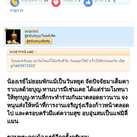
อนุโมทนา x
16
รักเลย x
3
ถูกใจ x
1
ดู
รายการ
wanwi
ผู้สนับสนุนเว็บพลังจิต
ผู้สนับสนุนพิเศษ
พวงสุวรรณ์ said:
↑
โอนล่ะครับผม ส่งวันไหนก็ได้ครับพีวัน วันหยุดให้ม้าเร็วได้พักก่อนครับ
เปิด
ดูไฟล์ 6671602
น้องเรย์ไม่ยอมพักแม้เป็นวันหยุด จัดปัจจัยมาเต็มคา
ราเบลด้วยบุญ-ทานบารมีเช่นเคย ได้แต่ร่วมโมทนา
ให้ทุกบุญ-ทานที่กระทำร่วมกันมาตลอดยาวนาน จง
หนุนส่งให้หน้าที่การงานเจริญรุ่งเรืองก้าวหน้าตลอด
ไป และครอบครัวมีแต่ความสุข อบอุ่นสมเป็นแฟมิลี่
แมน