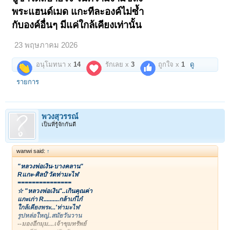
พระแฮนด์เมด แกะทีละองค์ไม่ซ้ำ
กับองค์อื่นๆ มีแค่ใกล้เคียงเท่านั้น
23 พฤษภาคม 2026
อนุโมทนา x
14
รักเลย x
3
ถูกใจ x
1
ดู
รายการ
พวงสุวรรณ์
เป็นที่รู้จักกันดี
wanwi said:
↑
"หลวงพ่อเงิน-บางคลาน"
Rแกะ-ศิลป์'วัดท่ามะไฟ'
===============
☆ "หลวงพ่อเงิน"..เกินคุณค่า
แกะเก่า R..........กล้าเก๋ไก๋
ใกล้เคียงพระ...'ท่ามะไฟ'
รูปหล่อใหญ่..สมัยวันวาน
--มองอีกมุม....เจ้าขุมทรัพย์