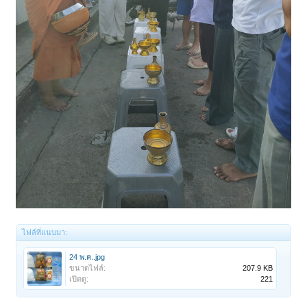
ไฟล์ที่แนบมา:
24 พ.ค..jpg
ขนาดไฟล์:
207.9 KB
เปิดดู:
221