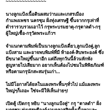
~~~~~~~~~~~~~~~
นางลูกแป้งเนื้อดินผสมว่านและเกสรเมือง
กำแพงเพชร นครชุม ฝั่งทุ่งเศรษฐี ขึ้นจากกรุเท่าที่
ตำรารวบรวมเอาไว้ กรุพระบรมธาตุ-กรุตาลดำ-กรุ
ผู้ใหญ่เชื้อ-กรุวัดพระแก้วฯ
จำแนกตามพิมพ์เป็นนางลูกแป้งเดี่ยว,ลูกแป้งคู่,ลูก
แป้งสาม และอาจพบพิมพ์ที่มี ห้าองค์-สิบพระองค์ ซึ่ง
มีขนาดใหญ่ขึ้นมาอีก แต่ถึงทุกวันนี้ล้วนหักพัง
สูญหายไปเสียมาก อยากเห็นต้องไปชมในพิพิธภัณฑ์
หรือตามกรุนักสะสมรุ่นเก่า...
ไม่มีโอกาสได้ยลในแผงพระพื้นๆทั่วไป แม้แผงพระ
ใหญ่ๆก็เถอะ ใช่จะมีให้เห็นง่ายๆ!
เปิดตู้ เปิดกรุ หยิบ "นางลูกแป้งคู่" กรุ "ตาลดำ" ฝั่ง
นครชุม ทุ่งเศรษฐีองค์งามคลาสสิคทั้งเนื้อหาและ