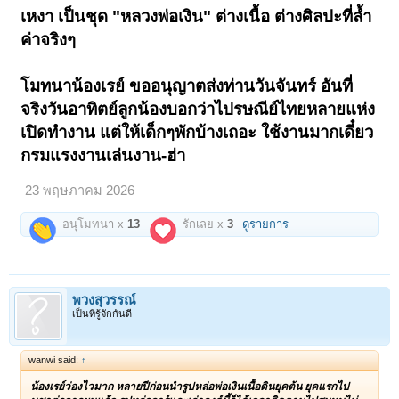
สร้างเมื่อใด? ใครทำ? ไม่ขอชี้ชัด แต่เปิดกรุเปิดกล่องเจอแล้ว ก็นำมอบร่วม
เหงา เป็นชุด "หลวงพ่อเงิน" ต่างเนื้อ ต่างศิลปะที่ล้ำ
บุญให้มีความสุขในการเก็บรักษาและบูชา...
ค่าจริงๆ
=======2,500=======
เปิดดูไฟล์ 6671582
"อาร์เก่า" มีคราบแป้งจากการแช่น้ำมนต์ในโถ เพื่อตักอาบเป็นศิริมงคล
โมทนาน้องเรย์ ขออนุญาตส่งท่านวันจันทร์ อันที่
เป็นแป้งเจิมช่วงสงกรานต์ ผ่านการแช่นานปีพอสมควร
จริงวันอาทิตย์ลูกน้องบอกว่าไปรษณีย์ไทยหลายแห่ง
ขนาดองค์ท่าน ฐานเกือบ 1 นิ้ว ความสูงหย่อน 1.5 นิ้วนิดหน่อย สวยงาม
เปิดทำงาน แต่ให้เด็กๆพักบ้างเถอะ ใช้งานมากเดี๋ยว
กำลังดี ฐานล่างตั้งองค์ได้ และมี "จาร"
เปิดดูไฟล์ 6671583
กรมแรงงานเล่นงาน-ฮ่า
เชิงช่างด้านหลังทั้งสังฆาฏิพาดยาวกับริ้วจีวร ถอดศิลปะรูปหล่อ "วัดท่า
มะไฟ" ชัดเจน ท่านสามารถหาชม "รูปหล่อ หลวงพ่อเงิน กรุท่ามะไฟ" ได้
จากทุกเว็ปประมูล
23 พฤษภาคม 2026
อาร์เก่ากำลังฉ่ำ เหลืองสวยงาม ริ้วรอยแตกลายงามีให้เห็นทุกด้าน ยืนยัน
อนุโมทนา x
13
รักเลย x
3
ดูรายการ
อายุขัยใช่น้อย
เปิดดูไฟล์ 6671586
เปิดดูไฟล์ 6671587
เปิดดูไฟล์ 6671588
โฉมงามด้านข้างกับใต้ฐาน
จาร"อุ"และแตกลายงาสวย
จารคล้าย"ลป.ภู วัดท่าฬ่อ"
พวงสุวรรณ์
เปิดดูไฟล์ 6671584
เปิดดูไฟล์ 6671585
เป็นที่รู้จักกันดี
ไม่ใหญ่มากและเล็กเกินไป ขึ้นคอ
บูชาได้สบายใจ ในความงามขลัง
พระแฮนด์เมด แกะทีละองค์ไม่ซ้ำ
กับองค์อื่นๆ มีแค่ใกล้เคียงเท่านั้น
wanwi said:
↑
น้องเรย์ว่องไวมาก หลายปีก่อนนำรูปหล่อพ่อเงินเนื้อดินยุคต้น ยุคแรกไป