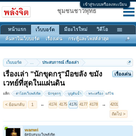
เข้าสู่ระบบหรือลงทะเบียน
ชุมชนชาวพุทธ
หน้าแรก
มีอะไรใหม่
วิดีโอ
เว็บบอร์ด
ค้นหาในเว็บบอร์ด
เรื่องเด่น
กระทู้และโพสต์ล่าสุด
เว็บบอร์ด
...
ประสบการณ์ เรื่องเล่า
เรื่องเล่า "นักขุดกรุ"มือขลัง ขมัง
เรื่องเด่น
< ย้อนกลับ
1
←
→
4174
4175
4176
4177
4178
4201
เวทย์ที่สุดในแผ่นดิน
ถัดไป >
แท็ก:
ค่าโฮสเว็บพลังจิต
นักขุดกรุ
บุญต้นน้ำ
พระเครื่อง
แก้ไข
wanwi
ผู้สนับสนุนเว็บพลังจิต