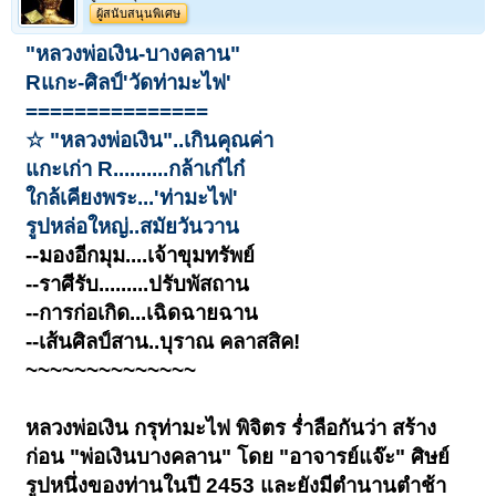
ผู้สนับสนุนพิเศษ
"หลวงพ่อเงิน-บางคลาน"
Rแกะ-ศิลป์'วัดท่ามะไฟ'
===============
☆ "หลวงพ่อเงิน"..เกินคุณค่า
แกะเก่า R..........กล้าเก๋ไก๋
ใกล้เคียงพระ...'ท่ามะไฟ'
รูปหล่อใหญ่..สมัยวันวาน
--มองอีกมุม....เจ้าขุมทรัพย์
--ราศีรับ.........ปรับพัสถาน
--การก่อเกิด...เฉิดฉายฉาน
--เส้นศิลป์สาน..บุราณ คลาสสิค!
~~~~~~~~~~~~~~
หลวงพ่อเงิน กรุท่ามะไฟ พิจิตร ร่ำลือกันว่า สร้าง
ก่อน "พ่อเงินบางคลาน" โดย "อาจารย์แจ๊ะ" ศิษย์
รูปหนึ่งของท่านในปี 2453 และยังมีตำนานตำช้า