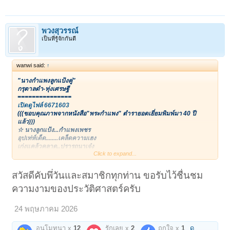
พวงสุวรรณ์
เป็นที่รู้จักกันดี
wanwi said:
↑
"นางกำแพงลูกแป้งคู่"
กรุตาลดำ-ทุ่งเศรษฐี
===============
เปิดดูไฟล์ 6671603
(((ขอบคุณภาพจากหนังสือ"พระกำแพง" ตำรายอดเยี่ยมพิมพ์มา 40 ปี
แล้ว)))
☆ นางลูกแป้ง...กำแพงเพชร
อุปเท่ห์เด็ด........เคล็ดความเฮง
เก่งแคล้วคลาด..ปรารถนาเจ๋ง
Click to expand...
เมตตาเต็ง.........เล็งร่ำรวย
--เนื้อนางนุ่ม..อุ่มอิ่มว่าน
--เกสรสาร.....ผสานสวย
สวัสดีคับพึ่วันและสมาชิกทุกท่าน ขอรับไว้ชื่นชม
--ช่วยชูเชิด...เปิดทรัพย์ด้วย
ความงามของประวัติศาสตร์ครับ
--มหาระรวย...อำนวย โชคชัย!
~~~~~~~~~~~~~~~
24 พฤษภาคม 2026
นางลูกแป้งเนื้อดินผสมว่านและเกสรเมืองกำแพงเพชร นครชุม ฝั่งทุ่งเศรษฐี
ขึ้นจากกรุเท่าที่ตำรารวบรวมเอาไว้ กรุพระบรมธาตุ-กรุตาลดำ-กรุผู้ใหญ่
อนุโมทนา x
12
รักเลย x
2
ถูกใจ x
1
ดู
เชื้อ-กรุวัดพระแก้วฯ