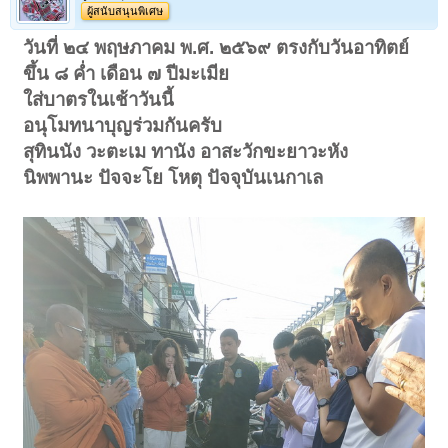
ผู้สนับสนุนพิเศษ
หลังอูมนูนสวยเป็น "หลังเบี้ย" ทุกอย่างยังสมบูรณ์เต็มร้อย ไม่กระเทาะ บิ่น
แตกซ่อม เสริมสวยใดๆ
วันที่ ๒๔ พฤษภาคม พ.ศ. ๒๕๖๙ ตรงกับวันอาทิตย์
เปิดดูไฟล์ 6671608
เปิดดูไฟล์ 6671609
ขอบอันอิ่มเอิบ
ขึ้น ๘ ค่ำ เดือน ๗ ปีมะเมีย
สมบูรณ์ทุกด้าน
สมเป็นตัวแทน
ใส่บาตรในเช้าวันนี้
แห่งความมั่งคั่ง
อนุโมทนาบุญร่วมกันครับ
เปิดดูไฟล์ 6671606
เปิดดูไฟล์ 6671607
มองพิศก็งามหลาย มองผาดก็
สุทินนัง วะตะเม ทานัง อาสะวักขะยาวะหัง
งามเหลือ ได้ส่ององค์จริงจะยิ่ง
สบายตา ไม่อยากวางกล้องลง
นิพพานะ ปัจจะโย โหตุ ปัจจุบันเนกาเล
เปิดดูไฟล์ 6671610
เทียบกับองค์งามในหนังสือ "พระกำแพง" ที่ไม่ผ่านการใช้ เขางามจริง
เหมือนนางพญาเจ้าเสน่ห์ ชวนหลงไหลยิ่งนัก ((ขอบพระคุณหนังสือดีอีก
ครั้ง))