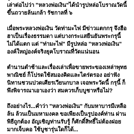
เล่าต่อไปว่า "หลวงพ่อเงิน"ได้นำรูปหล่อโบราณวัดนี้
ขึ้นถวายล้นเกล้า รัชกาลที่ ๖
เมื่อพระหลวงพ่อเงิน วัดท่ามะไฟ มีข่าวแตกกรุ จึงฮือ
ฮาเป็นเรื่องธรรมดา แต่บางกระแสยืนยันพระกรุนี้
ไม่ได้แตก แต่ "ท่ามะไฟ" มีรูปหล่อ "หลวงพ่อเงิน"
องค์ใหญ่องค์จริงยุคโบราณที่วัดแน่นอน
ตำนานตำช้าและเรื่องเล่าเพื่อขายพระของเหล่าพุทธ
พาณิชย์ ก็โปรดใช้สมองคิดและไตร่ตรอง อย่าฟัง
นิทานชวนปวดเศียรเวียนกบาล เจอพระวัดนี้ กรุนี้ ก็
พึงพิจารณาเอาเองว่า สมควรเก็บบูชาหรือไม่?
ถึงอย่างไร...คำว่า "หลวงพ่อเงิน" กับมหาบารมีเหลือ
ล้น ล้วนเป็นมหามงคล ขอเพียงเป็นรูปองค์ท่าน ผ่าน
พิธีถูกต้อง อัญเชิญท่านรับรู้ ก็ศักดิ์สิทธิ์ไม่ต้องฝอย
มากเจ็บคอ ใช้บูชารุ่นใดก็ได้...