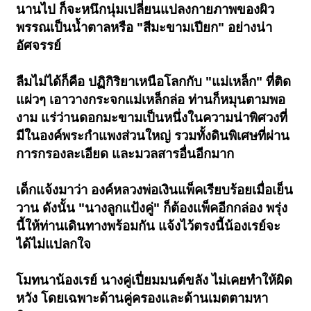
นานไป ก็จะหนึกนุ่มเปลี่ยนแปลงกายภาพของผิว
พรรณเป็นน้ำตาลหรือ "สีมะขามเปียก" อย่างน่า
อัศจรรย์
ลืมไม่ได้ก็คือ ปฏิกิริยาเหนือโลกกับ "แม่เหล็ก" ที่ติด
แผ่วๆ เอาวางกระจกแม่เหล็กล่อ ท่านก็หมุนตามพอ
งาม แร่ว่านดอกมะขามเป็นหนึ่งในความน่าพิศวงที่
มีในองค์พระกำแพงส่วนใหญ่ รวมทั้งดินพิเศษที่ผ่าน
การกรองละเอียด และมวลสารอื่นอีกมาก
เด็กแจ้งมาว่า องค์หลวงพ่อเงินแพ็คเรียบร้อยเมื่อเย็น
วาน ดังนั้น "นางลูกแป้งคู่" ก็ต้องแพ็คอีกกล่อง พรุ่ง
นี้ให้ท่านเดินทางพร้อมกัน แจ้งไว้ตรงนี้น้องเรย์จะ
ได้ไม่แปลกใจ
โมทนาน้องเรย์ นางคู่เปี่ยมมนต์ขลัง ไม่เคยทำให้ผิด
หวัง โดยเฉพาะด้านคู่ครองและด้านเมตตามหา