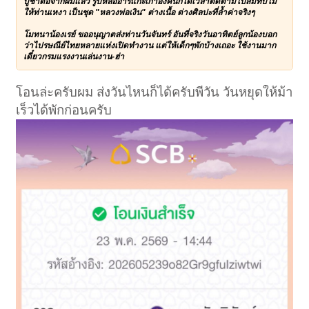
บูชาต่อจากผมแล้ว รูปหล่ออาร์แกะเก่าองค์นี้ก็ได้เวลาติดตามไปสมทบไม่
ให้ท่านเหงา เป็นชุด "หลวงพ่อเงิน" ต่างเนื้อ ต่างศิลปะที่ล้ำค่าจริงๆ
โมทนาน้องเรย์ ขออนุญาตส่งท่านวันจันทร์ อันที่จริงวันอาทิตย์ลูกน้องบอก
ว่าไปรษณีย์ไทยหลายแห่งเปิดทำงาน แต่ให้เด็กๆพักบ้างเถอะ ใช้งานมาก
เดี๋ยวกรมแรงงานเล่นงาน-ฮ่า
โอนล่ะครับผม ส่งวันไหนก็ได้ครับพีวัน วันหยุดให้ม้า
เร็วได้พักก่อนครับ