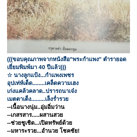
(((ขอบคุณภาพจากหนังสือ"พระกำแพง" ตำรายอด
เยี่ยมพิมพ์มา 40 ปีแล้ว)))
☆ นางลูกแป้ง...กำแพงเพชร
อุปเท่ห์เด็ด........เคล็ดความเฮง
เก่งแคล้วคลาด..ปรารถนาเจ๋ง
เมตตาเต็ง.........เล็งร่ำรวย
--เนื้อนางนุ่ม..อุ่มอิ่มว่าน
--เกสรสาร.....ผสานสวย
--ช่วยชูเชิด...เปิดทรัพย์ด้วย
--มหาระรวย...อำนวย โชคชัย!