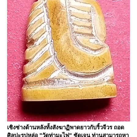
เชิงช่างด้านหลังทั้งสังฆาฏิพาดยาวกับริ้วจีวร ถอด
ศิลปะรูปหล่อ "วัดท่ามะไฟ" ชัดเจน ท่านสามารถหา