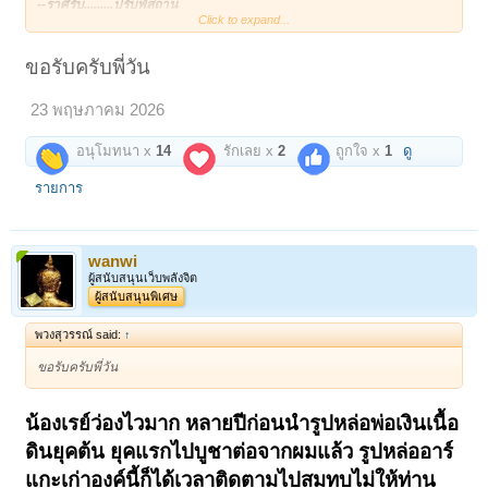
--ราศีรับ.........ปรับพัสถาน
Click to expand...
--การก่อเกิด...เฉิดฉายฉาน
--เส้นศิลป์สาน..บุราณ คลาสสิค!
~~~~~~~~~~~~~~
ขอรับครับพี่วัน
หลวงพ่อเงิน กรุท่ามะไฟ พิจิตร ร่ำลือกันว่า สร้างก่อน "พ่อเงินบางคลาน"
23 พฤษภาคม 2026
โดย "อาจารย์แจ๊ะ" ศิษย์รูปหนึ่งของท่านในปี 2453 และยังมีตำนานตำช้า
เล่าต่อไปว่า "หลวงพ่อเงิน"ได้นำรูปหล่อโบราณวัดนี้ขึ้นถวายล้นเกล้า
รัชกาลที่ ๖
อนุโมทนา x
14
รักเลย x
2
ถูกใจ x
1
ดู
เมื่อพระหลวงพ่อเงิน วัดท่ามะไฟ มีข่าวแตกกรุ จึงฮือฮาเป็นเรื่องธรรมดา แต่
รายการ
บางกระแสยืนยันพระกรุนี้ไม่ได้แตก แต่ "ท่ามะไฟ" มีรูปหล่อ "หลวงพ่อเงิน"
องค์ใหญ่องค์จริงยุคโบราณที่วัดแน่นอน
ตำนานตำช้าและเรื่องเล่าเพื่อขายพระของเหล่าพุทธพาณิชย์ ก็โปรดใช้
wanwi
สมองคิดและไตร่ตรอง อย่าฟังนิทานชวนปวดเศียรเวียนกบาล เจอพระวัดนี้
ผู้สนับสนุนเว็บพลังจิต
กรุนี้ ก็พึงพิจารณาเอาเองว่า สมควรเก็บบูชาหรือไม่?
ผู้สนับสนุนพิเศษ
ถึงอย่างไร...คำว่า "หลวงพ่อเงิน" กับมหาบารมีเหลือล้น ล้วนเป็นมหามงคล
พวงสุวรรณ์ said:
↑
ขอเพียงเป็นรูปองค์ท่าน ผ่านพิธีถูกต้อง อัญเชิญท่านรับรู้ ก็ศักดิ์สิทธิ์ไม่ต้อง
ฝอยมากเจ็บคอ ใช้บูชารุ่นใดก็ได้...
ขอรับครับพี่วัน
สำหรับ รูปเหมือน "อาร์แกะ"องค์นี้ ก็แปลกตาอย่างยิ่ง ที่แกะด้วยรูปแบบ
"รูปหล่อวัดท่ามะไฟ"!!!
น้องเรย์ว่องไวมาก หลายปีก่อนนำรูปหล่อพ่อเงินเนื้อ
ศิลปะเด่นชัดมาก โดยเฉพาะ "ด้านหลัง" จึงสันนิษฐานได้ว่า พระที่วัดใช้รูป
ดินยุคต้น ยุคแรกไปบูชาต่อจากผมแล้ว รูปหล่ออาร์
หล่อใหญ่ที่วัดเป็นแบบ แล้วให้ช่างแกะเฉพาะองค์แจกจ่ายกันในหมู่ลูกศิษย์
แกะเก่าองค์นี้ก็ได้เวลาติดตามไปสมทบไม่ให้ท่าน