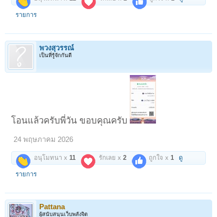
จำแนกตามพิมพ์เป็นนางลูกแป้งเดี่ยว,ลูกแป้งคู่,ลูกแป้งสาม และอาจพบ
รายการ
พิมพ์ที่มี ห้าองค์-สิบพระองค์ ซึ่งมีขนาดใหญ่ขึ้นมาอีก แต่ถึงทุกวันนี้ล้วนหัก
พังสูญหายไปเสียมาก อยากเห็นต้องไปชมในพิพิธภัณฑ์ หรือตามกรุนักสะสม
รุ่นเก่า...
พวงสุวรรณ์
ไม่มีโอกาสได้ยลในแผงพระพื้นๆทั่วไป แม้แผงพระใหญ่ๆก็เถอะ ใช่จะมีให้
เป็นที่รู้จักกันดี
เห็นง่ายๆ!
เปิดตู้ เปิดกรุ หยิบ "นางลูกแป้งคู่" กรุ "ตาลดำ" ฝั่งนครชุม ทุ่งเศรษฐีองค์
งามคลาสสิคทั้งเนื้อหาและความเชื่อมั่นแต่โบราณไม่บานบุรีว่า ทรงไว้ซึ่ง
ความเป็นศิริมงคลเมตตามหานิยม เป็นมหาเสน่ห์ และนำไปสู่ความมั่งคั่ง
ดั่งประโยค...มีกูไว้ไม่จน!!!
ชมให้เพลินทุกแง่มุม อยากนำไปบูชาเพื่อเสริมส่งมงคลชีวิตทุกด้าน ดัง
โอนแล้วครับพี่วัน ขอบคุณครับ
"มหาฤาษี" สั่งและเสกประสิทธิ์ อิทธิฤทธิ์ไว้เมื่อกว่า 600 ปี เป็นอมตะไม่มีวัน
ตาย ก็มอบร่วมบุญราคาบาสบาย...
24 พฤษภาคม 2026
=======2,200=======
เปิดดูไฟล์ 6671604
อนุโมทนา x
11
รักเลย x
2
ถูกใจ x
1
ดู
"นางลูกแป้งคู่" ผ่านการใช้บูชามาบ้างโดยผมเอง แต่ถอดท่านเก็บไว้นาน
นับสิบปีแล้ว เนื้อหาจึงจัดจ้านมากเมื่อได้ไอตัวไอเหงื่อ เป็นเนื้อที่คนเก่าแก่
รายการ
เรียกกันว่า "เนื้อมะขามเปียก" แบบเดียวกับ "พระซุ้มกอ-กรุพระบรมธาตุ"
ซึ่งกรุเหล่านี้ เนื้อหาไม่มีราดำปรากฏ ไม่เหมือนกรุพิกุลกับกรุฤาษี
มีแต่ว่านเกสรมหามงคล และทำปฏิกิริยากับ "แม่เหล็ก" เป็นปกติของพระ
Pattana
เนื้อดินกำแพงที่ประจุว่านทรงฤทธิ์ กับผ่านการเสกระดับอิทธิฤทธิ์ขั้นสูง!!!
ผู้สนับสนุนเว็บพลังจิต
เปิดดูไฟล์ 6671605