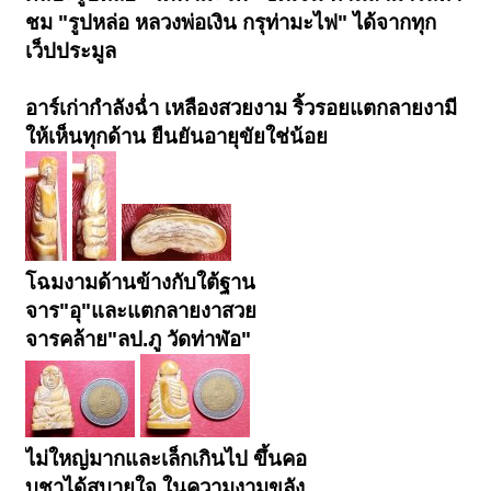
ชม "รูปหล่อ หลวงพ่อเงิน กรุท่ามะไฟ" ได้จากทุก
เว็ปประมูล
อาร์เก่ากำลังฉ่ำ เหลืองสวยงาม ริ้วรอยแตกลายงามี
ให้เห็นทุกด้าน ยืนยันอายุขัยใช่น้อย
โฉมงามด้านข้างกับใต้ฐาน
จาร"อุ"และแตกลายงาสวย
จารคล้าย"ลป.ภู วัดท่าฬ่อ"
ไม่ใหญ่มากและเล็กเกินไป ขึ้นคอ
บูชาได้สบายใจ ในความงามขลัง