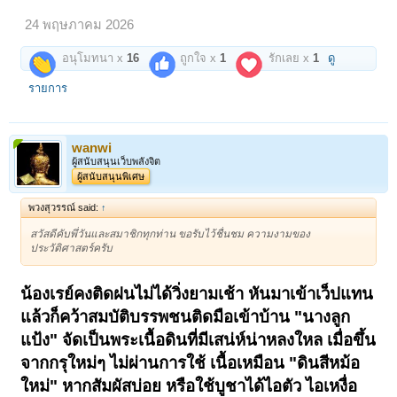
24 พฤษภาคม 2026
อนุโมทนา x
16
ถูกใจ x
1
รักเลย x
1
ดู
รายการ
wanwi
ผู้สนับสนุนเว็บพลังจิต
ผู้สนับสนุนพิเศษ
พวงสุวรรณ์ said:
↑
สวัสดีคับพึ่วันและสมาชิกทุกท่าน ขอรับไว้ชื่นชม ความงามของ
ประวัติศาสตร์ครับ
น้องเรย์คงติดฝนไม่ได้วิ่งยามเช้า หันมาเข้าเว็ปแทน
แล้วก็คว้าสมบัติบรรพชนติดมือเข้าบ้าน "นางลูก
แป้ง" จัดเป็นพระเนื้อดินที่มีเสน่ห์น่าหลงใหล เมื่อขึ้น
จากกรุใหม่ๆ ไม่ผ่านการใช้ เนื้อเหมือน "ดินสีหม้อ
ใหม่" หากสัมผัสบ่อย หรือใช้บูชาได้ไอตัว ไอเหงื่อ