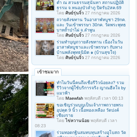
ต่ำ ณ สวนธรรมสุนันทา สถานปฏิบัติ
ธรรม จ.หนองบัวลำภู ปิดรับ2สค.69
โดย
ศิษย์รุ่นจิ๋ว
27 กรกฎาคม 2026
ถวายสังฆทาน วันอาสาฬหบูชา 29กค.
และ วันเข้าพรรษา 30กค. วัดพระพุทธ
บาทถั้าป่าไผ่ จ.ลําพูน
โดย
ศิษย์รุ่นจิ๋ว
27 กรกฎาคม 2026
ร่วมทําบุญถวายสังฆทาน เนื่องในวัน
อาสาฬหบูชาและเข้าพรรษา กับทาง
บ้านพลังพุทธนิมิต ๑ (บ้านสุขใจ)
โดย
ศิษย์รุ่นจิ๋ว
27 กรกฎาคม 2026
เข้าชมมาก
ทำไมวันนี้คนถึงเชื่อรีวิวน้อยลง? รวม
รีวิวจากผู้ใช้บริการจริง ญาณฮีลใจ by
แมวฟ้า
โดย
Maewfah
พฤหัสบดี เวลา 00:13
ขอเชิญร่วมบุญเป็นเจ้าภาพถวายพระ
อุปคุต 9 นิ้ว เนื้อทองเหลือง วัดปงค์
เชียงราย
โดย
ไข่หวานน้อย
พฤหัสบดี เวลา
08:23
ร่วมทอดกฐินสมทบทุนสร้างอุโบสถ วัด