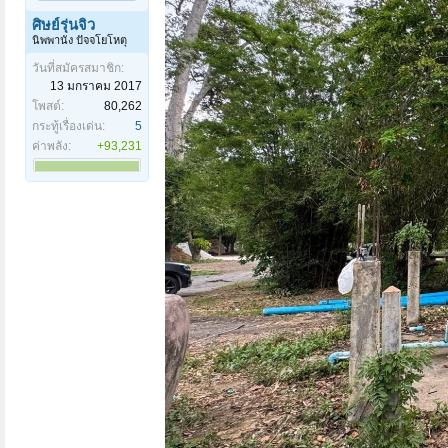
ศิษย์รุ่นจิ๋ว
นิพพานัง ปัจจโยโหตุ
วันที่สมัครสมาชิก:
13 มกราคม 2017
โพสต์:
80,262
กระทู้เรื่องเด่น:
5
ค่าพลัง:
+93,231