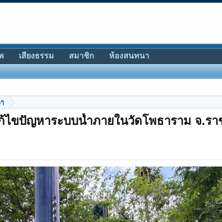
พ
เสียงธรรม
สมาชิก
ห้องสนทนา
นๆ
อแก้ไขปัญหาระบบน้ำภายในวัดโพธาราม จ.ราช