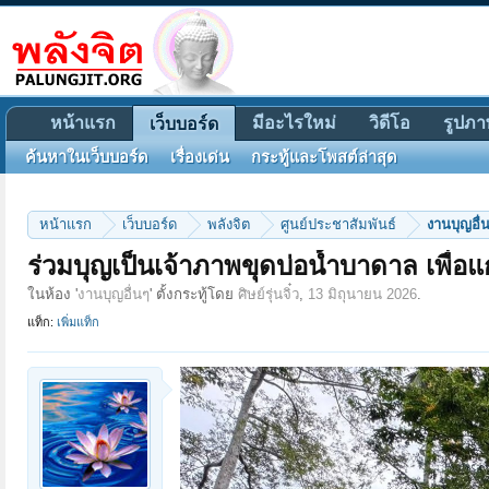
หน้าแรก
มีอะไรใหม่
วิดีโอ
รูปภา
เว็บบอร์ด
ค้นหาในเว็บบอร์ด
เรื่องเด่น
กระทู้และโพสต์ล่าสุด
หน้าแรก
เว็บบอร์ด
พลังจิต
ศูนย์ประชาสัมพันธ์
งานบุญอื่
ร่วมบุญเป็นเจ้าภาพขุดบ่อน้ำบาดาล เพื่
ในห้อง '
งานบุญอื่นๆ
' ตั้งกระทู้โดย
ศิษย์รุ่นจิ๋ว
,
13 มิถุนายน 2026
.
แท็ก:
เพิ่มแท็ก