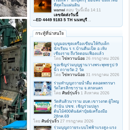
เรื่องเล่า "นักขุดกรุ"มือขลัง ขมังเวทย์
ที่สุดในแผ่นดิน
wanwi
ตอบ
วันนี้เมื่อ 14:11
เลขจัดส่งวันนี้
--ED 4449 9183 5 TH นนทบุรี
…
กระทู้ที่น่าสนใจ
บุญมอบชุดเครื่องเขียนให้กับเด็ก
นักเรียน ร.ร.บ้านตีนเป็ด อ.เทิง
เชียงราย ถึงวัดดอนเฟืองแล้ว
โดย
ไข่หวานน้อย
26 กรกฎาคม 2026
ขอเชิญร่วมบุญฐานวางพระพุทธรูป 9
นิ้ว ถวายวัด 2 วัด
โดย
ไข่หวานน้อย
31 กรกฎาคม 2026
ร่วมทําบุญถวายน้ำดื่ม ตลอดพรรษา
วัดไตรสิกขาราม จ.สกลนคร
โดย
ศิษย์รุ่นจิ๋ว
1 สิงหาคม 2026
วัดสันติวนาราม อบต.เขาวงกต ผู้ใหญ
กํานัน ปชช. เชิญร่วมปลูก
ต้นไม้400ต้น&ค่าปุ๋ย&เครื่องมือ
28กค.69
โดย
ศิษย์รุ่นจิ๋ว
27 กรกฎาคม 2026
ร่วมบุญถวายระบบไฟฟ้าแรงสูง-แรง