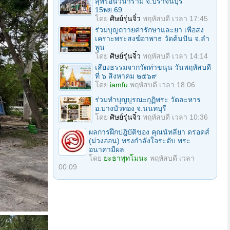
สุพีรอนวนาราม จ.ปราจีนบุรี
15พย.69
โดย
ศิษย์รุ่นจิ๋ว
พฤหัสบดี เวลา 17:45
ร่วมบุญถวายค่ารักษาและยา เพื่อสง
เคราะพระสงฆ์อาพาธ วัดต้นปัน จ.ลํา
พูน
โดย
ศิษย์รุ่นจิ๋ว
พฤหัสบดี เวลา 14:14
เสียงธรรมจากวัดท่าขนุน วันพฤหัสบดี
ที่ ๖ สิงหาคม ๒๕๖๙
โดย
iamfu
พฤหัสบดี เวลา 18:06
ร่วมทําบุญบูรณะกุฏิพระ วัดละหาร
อ.บางบัวทอง จ.นนทบุรี
โดย
ศิษย์รุ่นจิ๋ว
พฤหัสบดี เวลา 10:36
ผลการฝึกปฎิบัติของ คุณนัทลียา ดรอดส์
(ม่วงอ่อน) ทรงกำลังใจระดับ พระ
อนาคามีผล
โดย
ยะธาพุทโมนะ
พฤหัสบดี เวลา
00:09