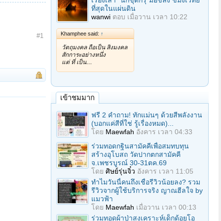
เรื่องเล่า "นักขุดกรุ"มือขลัง ขมังเวทย์
ที่สุดในแผ่นดิน
wanwi
ตอบ
เมื่อวาน เวลา 10:22
Khamphee said:
↑
#1
วัตถุมงคล ถือเป็น สิ่งมงคล
สักการะอย่างหนึ่ง
แต่ ที่ เป็น…
เข้าชมมาก
ฟรี 2 คำถาม! ทักแม่นๆ ด้วยสีพลังงาน
(บอกแค่สีที่ใช่ รู้เรื่องหมด)...
โดย
Maewfah
อังคาร เวลา 04:33
ร่วมทอดกฐินสามัคคีเพื่อสมทบทุน
สร้างอุโบสถ วัดปากตกสามัคคี
จ.เพชรบูรณ์ 30-31ตค.69
โดย
ศิษย์รุ่นจิ๋ว
อังคาร เวลา 11:05
ทำไมวันนี้คนถึงเชื่อรีวิวน้อยลง? รวม
รีวิวจากผู้ใช้บริการจริง ญาณฮีลใจ by
แมวฟ้า
โดย
Maewfah
เมื่อวาน เวลา 00:13
ร่วมทอดผ้าป่าสงเคราะห์เด็กด้อยโอ