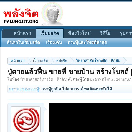
หน้าแรก
มีอะไรใหม่
วิดีโอ
รูปภา
เว็บบอร์ด
ค้นหาในเว็บบอร์ด
เรื่องเด่น
กระทู้และโพสต์ล่าสุด
หน้าแรก
เว็บบอร์ด
พลังจิต
วิทยาศาสตร์ทางจิต - ลึกลับ
ปู่ตายแล้วฟื้น ขายที่ ขายบ้าน สร้างโบสถ์
ในห้อง '
วิทยาศาสตร์ทางจิต - ลึกลับ
' ตั้งกระทู้โดย
ยะธาพุทโมนะ
,
14 พฤษภ
สถานะของกระทู้:
กระทู้ถูกปิด ไม่สามารถโพสต์ตอบกลับได้