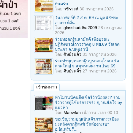
กันครับ
โดย
วชิรวงศ์
30 กรกฎาคม 2026
วันอาทิตย์ที่ 2 ส.ค. 69 ณ มูลนิธิพระ
อาจารย์มั่น
โดย
glassbuddha2009
28 กรกฎาคม
2026
ร่วมทอดกฐินสามัคคี เพื่อบูรณะ
ปฏิสังขรณ์ถาวรวัตถุ 8 พย.69 วัดเกตุ
ประภา จ.ปทุมธานี
โดย
ศิษย์รุ่นจิ๋ว
31 กรกฎาคม 2026
ร่วมทําบุญทอดกฐินบูรณะอุโบสถ วัด
ลาดใหญ่ จ.สมุทรสงคราม 1พย.69
โดย
ศิษย์รุ่นจิ๋ว
27 กรกฎาคม 2026
เข้าชมมาก
ทำไมวันนี้คนถึงเชื่อรีวิวน้อยลง? รวม
รีวิวจากผู้ใช้บริการจริง ญาณฮีลใจ by
แมวฟ้า
โดย
Maewfah
เมื่อวาน เวลา 00:13
ขอเชิญร่วมบุญเป็นเจ้าภาพกระเบื้อง
มุงหลังคากุฏิสงฆ์ วัดล่องกะเบา
อ.อินทร์บุรี...