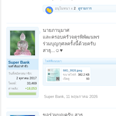
อนุโมทนา x
2
ดูรายการ
นายภานุมาศ
และครอบครัวจตุรพิพัฒนพร
ร่วมบุญกุศลครั้งนี้ด้วยครับ
สาธุ...☺️♥️
ไฟล์ที่แนบมา:
Super Bank
จงทำดีอย่าทำชั่ว
IMG_9926.jpeg
วันที่สมัครสมาชิก:
ขนาดไฟล์:
382.2 KB
2 ตุลาคม 2017
เปิดดู:
93
โพสต์:
33,469
ค่าพลัง:
+18,053
Super Bank
,
11 พฤษภาคม 2026
ขอร่วมบุญครับ สาธุ