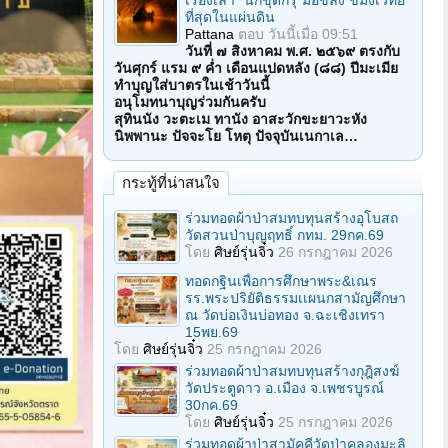
เรื่องเล่า "นักขุดกรุ"มือขลัง ขมังเวทย์
ที่สุดในแผ่นดิน
Pattana
ตอบ
วันนี้เมื่อ 09:51
วันที่ ๗ สิงหาคม พ.ศ. ๒๕๖๙ ตรงกับ
วันศุกร์ แรม ๙ ค่ำ เดือนแปดหลัง (๘๘) ปีมะเมีย
ทำบุญใส่บาตรในเช้าวันนี้
อนุโมทนาบุญร่วมกันครับ
สุทินนัง วะตะเม ทานัง อาสะวักขะยาวะหัง
นิพพานะ ปัจจะโย โหตุ ปัจจุบันเนกาเล…
กระทู้ที่น่าสนใจ
ร่วมทอดผ้าป่าสมทบทุนสร้างอุโบสถ
วัดสวนป่าบุญฤทธิ์ กทม. 29กค.69
โดย
ศิษย์รุ่นจิ๋ว
26 กรกฎาคม 2026
ทอดกฐินเพื่อการศึกษาพระ&เณร
รร.พระปริยัติธรรมเเผนกสามัญศึกษา
ณ วัดบ่อเงินบ่อทอง จ.ฉะเชิงเทรา
15พย.69
โดย
ศิษย์รุ่นจิ๋ว
25 กรกฎาคม 2026
ร่วมทอดผ้าป่าสมทบทุนสร้างกุฎิสงฆ์
วัดประตูดาว อ.เมือง จ.เพชรบูรณ์
30กค.69
โดย
ศิษย์รุ่นจิ๋ว
25 กรกฎาคม 2026
ร่วมทอดผ้าป่าสามัคคีวัดป่าคลองมะลิ