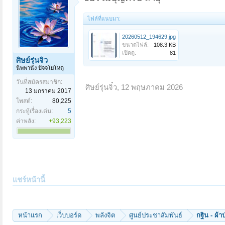
ไฟล์ที่แนบมา:
20260512_194629.jpg
ขนาดไฟล์:
108.3 KB
เปิดดู:
81
ศิษย์รุ่นจิ๋ว
นิพพานัง ปัจจโยโหตุ
วันที่สมัครสมาชิก:
ศิษย์รุ่นจิ๋ว
,
12 พฤษภาคม 2026
13 มกราคม 2017
โพสต์:
80,225
กระทู้เรื่องเด่น:
5
ค่าพลัง:
+93,223
แชร์หน้านี้
หน้าแรก
เว็บบอร์ด
พลังจิต
ศูนย์ประชาสัมพันธ์
กฐิน - ผ้า