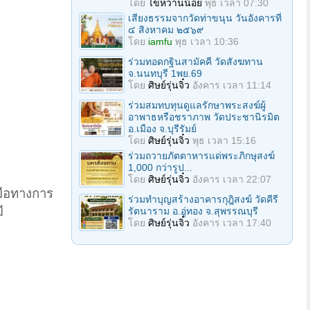
โดย
ไข่หวานน้อย
พุธ เวลา 07:30
เสียงธรรมจากวัดท่าขนุน วันอังคารที่
๔ สิงหาคม ๒๕๖๙
โดย
iamfu
พุธ เวลา 10:36
ร่วมทอดกฐินสามัคคี วัดสังฆทาน
จ.นนทบุรี 1พย.69
โดย
ศิษย์รุ่นจิ๋ว
อังคาร เวลา 11:14
ร่วมสมทบทุนดูแลรักษาพระสงฆ์ผู้
อาพาธหรือชราภาพ วัดประชานิรมิต
อ.เมือง จ.บุรีรัมย์
โดย
ศิษย์รุ่นจิ๋ว
พุธ เวลา 15:16
ร่วมถวายภัตตาหารแด่พระภิกษุสงฆ์
1,000 กว่ารูป...
โดย
ศิษย์รุ่นจิ๋ว
อังคาร เวลา 22:07
มือทางการ
ร่วมทำบุญสร้างอาคารกุฎิสงฆ์ วัดคีรี
ี
รัตนาราม อ.อู่ทอง จ.สุพรรณบุรี
โดย
ศิษย์รุ่นจิ๋ว
อังคาร เวลา 17:40