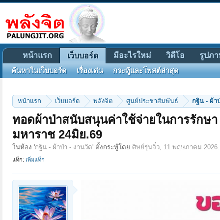
หน้าแรก
มีอะไรใหม่
วิดีโอ
รูปภา
เว็บบอร์ด
ค้นหาในเว็บบอร์ด
เรื่องเด่น
กระทู้และโพสต์ล่าสุด
หน้าแรก
เว็บบอร์ด
พลังจิต
ศูนย์ประชาสัมพันธ์
กฐิน - ผ้า
ทอดผ้าป่าสนับสนุนค่าใช้จ่ายในการรักษา
มหาราช 24มิย.69
ในห้อง '
กฐิน - ผ้าป่า - งานวัด
' ตั้งกระทู้โดย
ศิษย์รุ่นจิ๋ว
,
11 พฤษภาคม 2026
.
แท็ก:
เพิ่มแท็ก