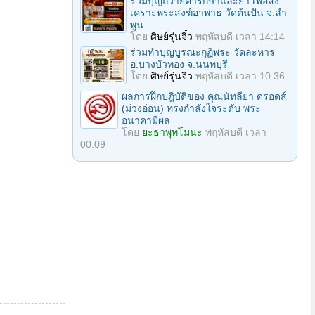
ร่วมบุญถวายค่ารักษาและยา เพื่อสง
เคราะพระสงฆ์อาพาธ วัดต้นปัน จ.ลํา
พูน
โดย
ศิษย์รุ่นจิ๋ว
พฤหัสบดี เวลา 14:14
ร่วมทําบุญบูรณะกุฏิพระ วัดละหาร
อ.บางบัวทอง จ.นนทบุรี
โดย
ศิษย์รุ่นจิ๋ว
พฤหัสบดี เวลา 10:36
ผลการฝึกปฎิบัติของ คุณนัทลียา ดรอดส์
(ม่วงอ่อน) ทรงกำลังใจระดับ พระ
อนาคามีผล
โดย
ยะธาพุทโมนะ
พฤหัสบดี เวลา
00:09