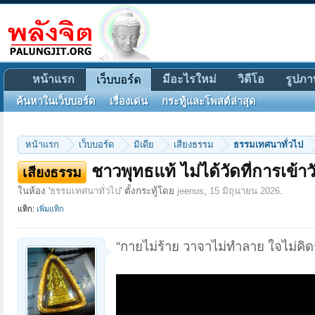
หน้าแรก
มีอะไรใหม่
วิดีโอ
รูปภา
เว็บบอร์ด
ค้นหาในเว็บบอร์ด
เรื่องเด่น
กระทู้และโพสต์ล่าสุด
หน้าแรก
เว็บบอร์ด
มิเดีย
เสียงธรรม
ธรรมเทศนาทั่วไป
ชาวพุทธแท้ ไม่ได้วัดที่การเข้าวั
เสียงธรรม
ในห้อง '
ธรรมเทศนาทั่วไป
' ตั้งกระทู้โดย
jeenus
,
15 มิถุนายน 2026
.
แท็ก:
เพิ่มแท็ก
“กายไม่ร้าย วาจาไม่ทำลาย ใจไม่คิ