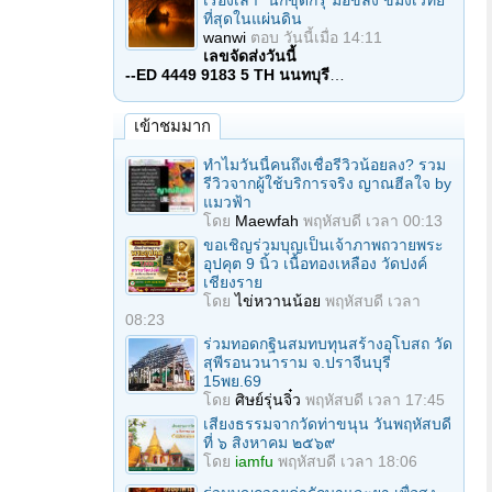
เรื่องเล่า "นักขุดกรุ"มือขลัง ขมังเวทย์
ที่สุดในแผ่นดิน
wanwi
ตอบ
วันนี้เมื่อ 14:11
เลขจัดส่งวันนี้
--ED 4449 9183 5 TH นนทบุรี
…
เข้าชมมาก
ทำไมวันนี้คนถึงเชื่อรีวิวน้อยลง? รวม
รีวิวจากผู้ใช้บริการจริง ญาณฮีลใจ by
แมวฟ้า
โดย
Maewfah
พฤหัสบดี เวลา 00:13
ขอเชิญร่วมบุญเป็นเจ้าภาพถวายพระ
อุปคุต 9 นิ้ว เนื้อทองเหลือง วัดปงค์
เชียงราย
โดย
ไข่หวานน้อย
พฤหัสบดี เวลา
08:23
ร่วมทอดกฐินสมทบทุนสร้างอุโบสถ วัด
สุพีรอนวนาราม จ.ปราจีนบุรี
15พย.69
โดย
ศิษย์รุ่นจิ๋ว
พฤหัสบดี เวลา 17:45
เสียงธรรมจากวัดท่าขนุน วันพฤหัสบดี
ที่ ๖ สิงหาคม ๒๕๖๙
โดย
iamfu
พฤหัสบดี เวลา 18:06