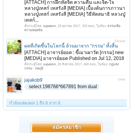
[ATTACH] การฝึกหัดจิต ความตื่น และจิต-ใจ
หลวงปู่เทสก์ เทสรังสี [MEDIA] เบื้องต้นการภาวนา
หลวงปู่เทสก์ เทสรังสี [MEDIA] วิธีหัดสมาธิ หลวงปู่
เทสก์...
ตั้งกระทู้โดย:
supatorn
,
29 ตุลาคม 2017
, 333 ตอบ, ในห้อง:
ธรรมเพื่อ
ความหลุดพ้น
Thread
ผลที่เกิดขึ้นในโลกนี้ ล้วนมาจาก “กรรม” ทั้งสิ้น
[ATTACH] อาจารย์ยอด : ขี้เมาเผาวัด [กรรม] new
[MEDIA] อาจารย์ยอด Published on Jul 12, 2018
ตั้งกระทู้โดย:
supatorn
,
26 สิงหาคม 2017
, 468 ตอบ, ในห้อง:
กฎแห่ง
กรรม - ภพภูมิ
jajakob9
User
select 198766*667891 from dual
กำลังแสดงผล 1 ถึง 6 จาก 6
สมัครสมาชิก