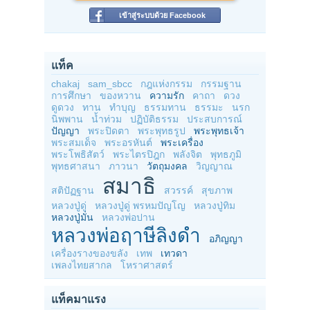
เข้าสู่ระบบด้วย Facebook
แท็ค
chakaj
sam_sbcc
กฎแห่งกรรม
กรรมฐาน
การศึกษา
ของหวาน
ความรัก
คาถา
ดวง
ดูดวง
ทาน
ทำบุญ
ธรรมทาน
ธรรมะ
นรก
นิพพาน
น้ำท่วม
ปฏิบัติธรรม
ประสบการณ์
ปัญญา
พระปิดตา
พระพุทธรูป
พระพุทธเจ้า
พระสมเด็จ
พระอรหันต์
พระเครื่อง
พระโพธิสัตว์
พระไตรปิฎก
พลังจิต
พุทธภูมิ
พุทธศาสนา
ภาวนา
วัตถุมงคล
วิญญาณ
สมาธิ
สติปัฏฐาน
สวรรค์
สุขภาพ
หลวงปู่ดู่
หลวงปู่ดู่ พรหมปัญโญ
หลวงปู่ทิม
หลวงปู่มั่น
หลวงพ่อปาน
หลวงพ่อฤาษีลิงดำ
อภิญญา
เครื่องรางของขลัง
เทพ
เทวดา
เพลงไทยสากล
โหราศาสตร์
แท็คมาแรง