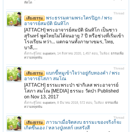
ทัตโต
Thread
พระธรรมตามพระไตรปิฎก / พระ
เสียงธรรม
อาจารย์สมบัติ นันทิโก
[ATTACH] พระอาจารย์สมบัติ นันทิโก เป็นชาว
สุรินทร์ พูดไทยไม่ได้จนอายุ 7 ปี หรือช่วงที่เริ่มเข้า
โรงเรียน ทว่า... แตกฉานทั้งภาษาเขมร, ไทย,
บาลี,...
ตั้งกระทู้โดย:
supatorn
,
14 สิงหาคม 2020
, 1,457 ตอบ, ในห้อง:
ธรรมเพื่อ
ความหลุดพ้น
Thread
แบกขี้หมูเข้าใจว่าอยู่กับทองคำ / พระ
เสียงธรรม
อาจารย์โสภา สมโณ
[ATTACH] ธรรมะพระป่า ฆ่ากิเลส พระอาจารย์
โสภา สมโณ [MEDIA] ธรรมะ วัดป่า Published
on Nov 13, 2017
ตั้งกระทู้โดย:
supatorn
,
8 มีนาคม 2018
, 572 ตอบ, ในห้อง:
ธรรมเพื่อ
ความหลุดพ้น
Thread
ภาวนาเมื่อจิตสงบ ธรรมะของจริงก็จะ
เสียงธรรม
เกิดขึ้นเอง / หลวงปู่เทสก์ เทสรังสี