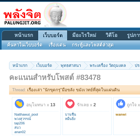
หน้าแรก
มีอะไรใหม่
วิดีโอ
รูปภา
เว็บบอร์ด
ค้นหาในเว็บบอร์ด
เรื่องเด่น
กระทู้และโพสต์ล่าสุด
หน้าแรก
เว็บบอร์ด
พุทธศาสนา
พระเครื่อง วัตถุมงคล
ปร
คะแนนสำหรับโพสต์ #83478
Thread:
เรื่องเล่า "นักขุดกรุ"มือขลัง ขมังเวทย์ที่สุดในแผ่นดิน
อนุโมทนา x
13
รักเลย x
2
ถูกใจ 
Natthawut_pool
บานชื่น
wanwi
พวงสุวรรณ์
หมื่นยิ่ง
tap206
สบว
anan02
Pattana