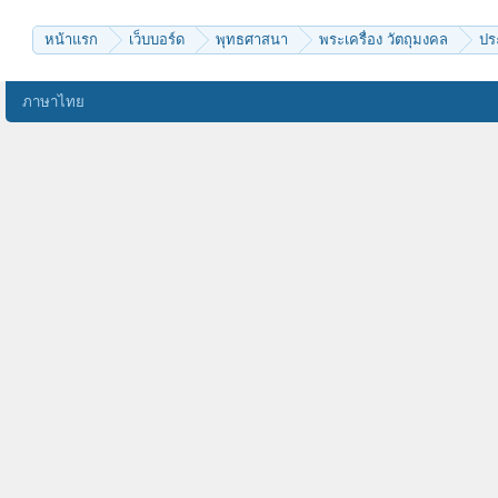
pass6998
chaivat chinkidjakar
บัวแรกแย้ม
หน้าแรก
เว็บบอร์ด
พุทธศาสนา
พระเครื่อง วัตถุมงคล
ปร
kom48
Chutha
Khamphee
KEnG.
ภาษาไทย