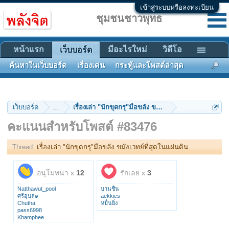
เข้าสู่ระบบหรือลงทะเบียน
ชุมชนชาวพุทธ
หน้าแรก
มีอะไรใหม่
วิดีโอ
เว็บบอร์ด
ค้นหาในเว็บบอร์ด
เรื่องเด่น
กระทู้และโพสต์ล่าสุด
เว็บบอร์ด
...
เรื่องเล่า "นักขุดกรุ"มือขลัง ขมังเวทย์ที่สุดในแผ่นดิน
คะแนนสำหรับโพสต์ #83476
Thread:
เรื่องเล่า "นักขุดกรุ"มือขลัง ขมังเวทย์ที่สุดในแผ่นดิน
อนุโมทนา x
12
รักเลย x
3
Natthawut_pool
บานชื่น
ศรีอุบล๑
aekkies
Chutha
หมื่นยิ่ง
pass6998
Khamphee
Pattana