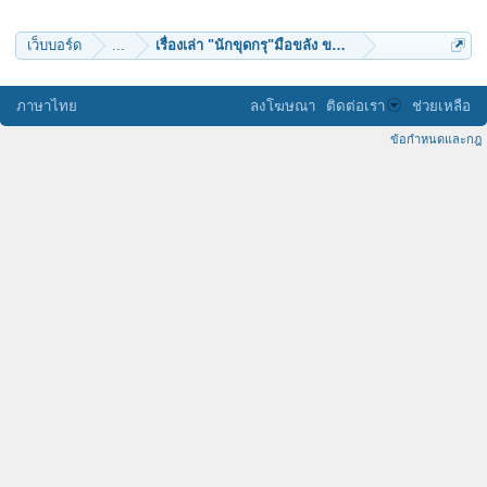
nott17
สบว
chaivat chinkidjakar
เว็บบอร์ด
...
เรื่องเล่า "นักขุดกรุ"มือขลัง ขมังเวทย์ที่สุดในแผ่นดิน
บัวแรกแย้ม
kom48
KEnG.
ภาษาไทย
ลงโฆษณา
ติดต่อเรา
ช่วยเหลือ
ข้อกำหนดและกฎ