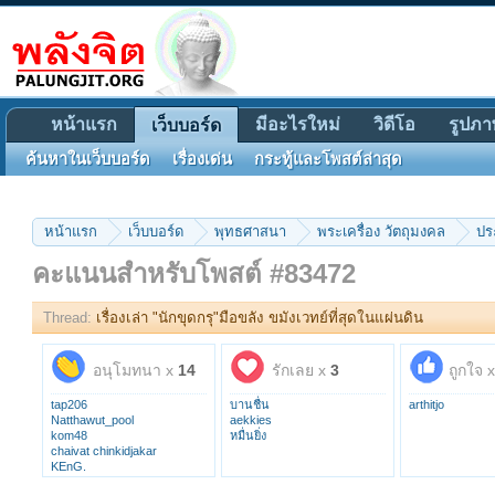
หน้าแรก
มีอะไรใหม่
วิดีโอ
รูปภา
เว็บบอร์ด
ค้นหาในเว็บบอร์ด
เรื่องเด่น
กระทู้และโพสต์ล่าสุด
หน้าแรก
เว็บบอร์ด
พุทธศาสนา
พระเครื่อง วัตถุมงคล
ปร
คะแนนสำหรับโพสต์ #83472
Thread:
เรื่องเล่า "นักขุดกรุ"มือขลัง ขมังเวทย์ที่สุดในแผ่นดิน
อนุโมทนา x
14
รักเลย x
3
ถูกใจ 
tap206
บานชื่น
arthitjo
Natthawut_pool
aekkies
kom48
หมื่นยิ่ง
chaivat chinkidjakar
KEnG.
Khamphee