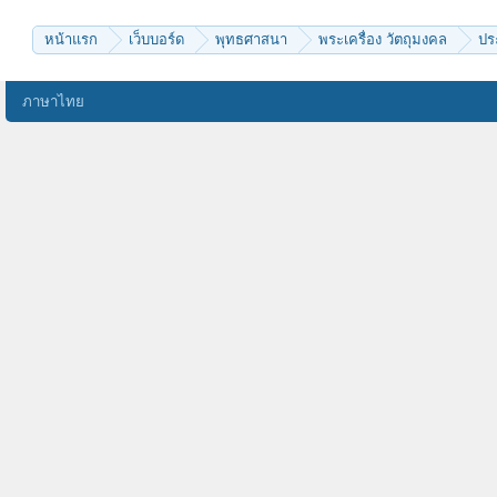
ศรีอุบล๑
สบว
pass6998
หน้าแรก
เว็บบอร์ด
พุทธศาสนา
พระเครื่อง วัตถุมงคล
ปร
Chutha
Pattana
nott17
พวงสุวรรณ์
ภาษาไทย
บัวแรกแย้ม