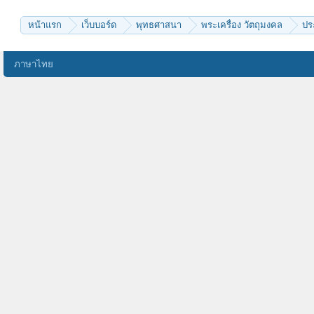
สบว
pass6998
Pattana
หน้าแรก
เว็บบอร์ด
พุทธศาสนา
พระเครื่อง วัตถุมงคล
ปร
tap206
chaivat chinkidjakar
nott17
บัวแรกแย้ม
ภาษาไทย