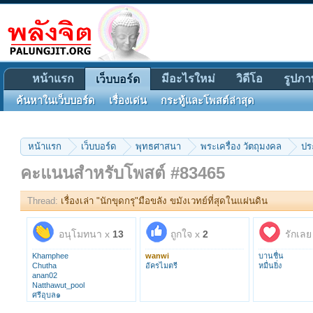
หน้าแรก
มีอะไรใหม่
วิดีโอ
รูปภา
เว็บบอร์ด
ค้นหาในเว็บบอร์ด
เรื่องเด่น
กระทู้และโพสต์ล่าสุด
หน้าแรก
เว็บบอร์ด
พุทธศาสนา
พระเครื่อง วัตถุมงคล
ปร
คะแนนสำหรับโพสต์ #83465
Thread:
เรื่องเล่า "นักขุดกรุ"มือขลัง ขมังเวทย์ที่สุดในแผ่นดิน
อนุโมทนา x
13
ถูกใจ x
2
รักเลย
Khamphee
wanwi
บานชื่น
Chutha
อัครไมตรี
หมื่นยิ่ง
anan02
Natthawut_pool
ศรีอุบล๑
kom48