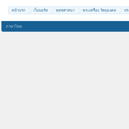
kom48
สบว
pass6998
หน้าแรก
เว็บบอร์ด
พุทธศาสนา
พระเครื่อง วัตถุมงคล
ปร
KEnG.
พุทธเจริญ
Pattana
tap206
ภาษาไทย
chaivat chinkidjakar
nott17
บัวแรกแย้ม