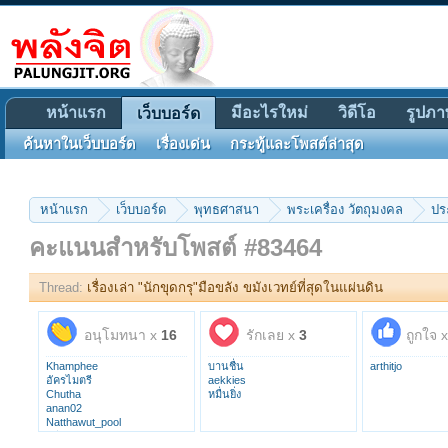
หน้าแรก
มีอะไรใหม่
วิดีโอ
รูปภา
เว็บบอร์ด
ค้นหาในเว็บบอร์ด
เรื่องเด่น
กระทู้และโพสต์ล่าสุด
หน้าแรก
เว็บบอร์ด
พุทธศาสนา
พระเครื่อง วัตถุมงคล
ปร
คะแนนสำหรับโพสต์ #83464
Thread:
เรื่องเล่า "นักขุดกรุ"มือขลัง ขมังเวทย์ที่สุดในแผ่นดิน
อนุโมทนา x
16
รักเลย x
3
ถูกใจ 
Khamphee
บานชื่น
arthitjo
อัครไมตรี
aekkies
Chutha
หมื่นยิ่ง
anan02
Natthawut_pool
ศรีอุบล๑