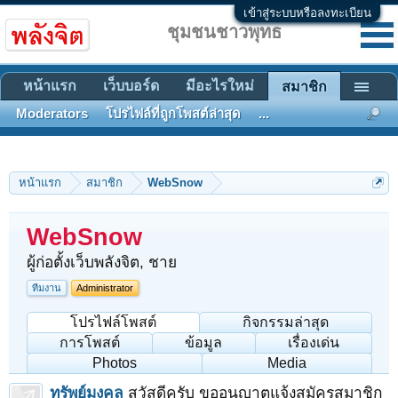
เข้าสู่ระบบหรือลงทะเบียน
ชุมชนชาวพุทธ
หน้าแรก
เว็บบอร์ด
มีอะไรใหม่
สมาชิก
Moderators
โปรไฟล์ที่ถูกโพสต์ล่าสุด
...
หน้าแรก
สมาชิก
WebSnow
WebSnow
ผู้ก่อตั้งเว็บพลังจิต
, ชาย
ทีมงาน
Administrator
โปรไฟล์โพสต์
กิจกรรมล่าสุด
การโพสต์
ข้อมูล
เรื่องเด่น
Photos
Media
ทรัพย์มงคล
สวัสดีครับ ขออนุญาตแจ้งสมัครสมาชิก