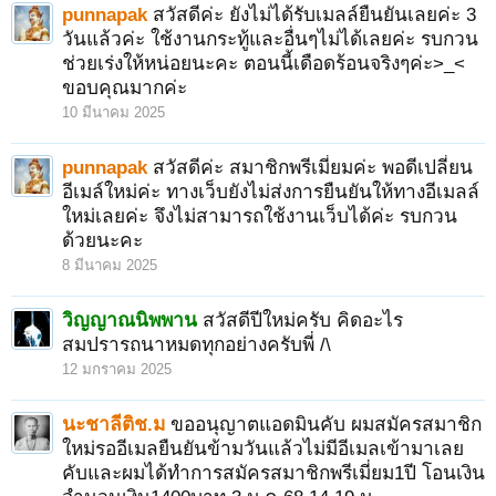
punnapak
สวัสดีค่ะ ยังไม่ได้รับเมลล์ยืนยันเลยค่ะ 3
วันแล้วค่ะ ใช้งานกระทู้และอื่นๆไม่ได้เลยค่ะ รบกวน
ช่วยเร่งให้หน่อยนะคะ ตอนนี้เดือดร้อนจริงๆค่ะ>_<
ขอบคุณมากค่ะ
10 มีนาคม 2025
punnapak
สวัสดีค่ะ สมาชิกพรีเมี่ยมค่ะ พอดีเปลี่ยน
อีเมล์ใหม่ค่ะ ทางเว็บยังไม่ส่งการยืนยันให้ทางอีเมลล์
ใหม่เลยค่ะ จึงไม่สามารถใช้งานเว็บได้ค่ะ รบกวน
1
2
3
ถัดไป >
ด้วยนะคะ
8 มีนาคม 2025
วิญญาณนิพพาน
สวัสดีปีใหม่ครับ คิดอะไร
สมปรารถนาหมดทุกอย่างครับพี่ /\
12 มกราคม 2025
นะชาลีติช.ม
ขออนุญาตแอดมินคับ ผมสมัครสมาชิก
ใหม่รออีเมลยืนยันข้ามวันแล้วไม่มีอีเมลเข้ามาเลย
คับและผมได้ทำการสมัครสมาชิกพรีเมี่ยม1ปี โอนเงิน