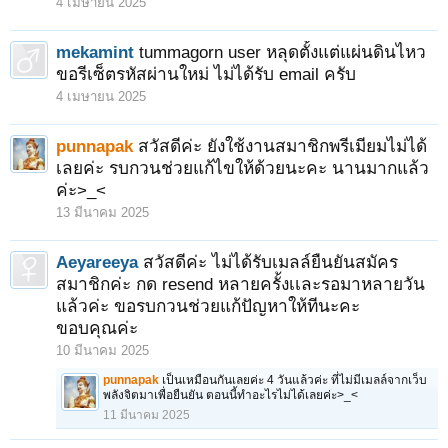
4 เมษายน 2025
mekamint
tummagorn user หลุดตั้งแต่แผ่นดินไหว
ขอรีเซ็ตรหัสผ่านใหม่ ไม่ได้รับ email ครับ
4 เมษายน 2025
punnapak
สวัสดีค่ะ ยังใช้งานสมาชิกพรีเมียมไม่ได้
เลยค่ะ รบกวนช่วยแก้ไขให้ด้วยนะคะ นานมากแล้ว
ค่ะ>_<
13 มีนาคม 2025
Aeyareeya
สวัสดีค่ะ ไม่ได้รับเมลล์ยืนยันสมัคร
สมาชิกค่ะ กด resend หลายครั้งเเละรอมาหลายวัน
แล้วค่ะ ขอรบกวนช่วยแก้ปัญหาให้ทีนะคะ
ขอบคุณค่ะ
10 มีนาคม 2025
punnapak
เป็นเหมือนกันเลยค่ะ 4 วันแล้วค่ะ ที่ไม่มีเมลล์จากเว็บ
พลังจิตมาเพื่อยืนยัน ตอนนี้ทำอะไรไม่ได้เลยค่ะ>_<
11 มีนาคม 2025