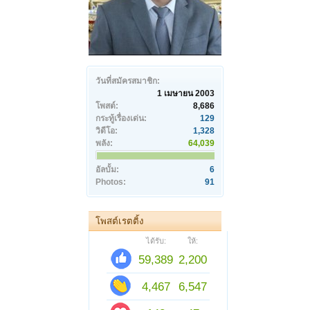
วันที่สมัครสมาชิก:
1 เมษายน 2003
โพสต์:
8,686
กระทู้เรื่องเด่น:
129
วิดีโอ:
1,328
พลัง:
64,039
อัลบั้ม:
6
Photos:
91
โพสต์เรตติ้ง
ได้รับ:
ให้:
59,389
2,200
4,467
6,547