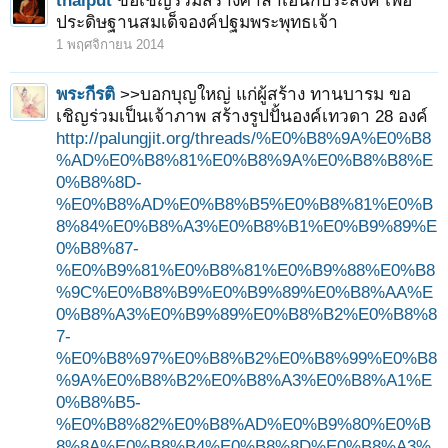
thaiput
ขอเชิญร่วมสร้างศาลาเอนกประสงค์ เพื่อ
ประดิษฐานสมเด็จองค์ปฐมพระพุทธเจ้า
1 พฤศจิกายน 2014
พระกีรติ
>>บอกบุญใหญ่ แก่ผู้สร้าง ทานบารม ขอ
เชิญร่วมเป็นเจ้าภาพ สร้างรูปปั้นองค์เทวดา 28 องค์
http://palungjit.org/threads/%E0%B8%9A%E0%B8
%AD%E0%B8%81%E0%B8%9A%E0%B8%B8%E
0%B8%8D-
%E0%B8%AD%E0%B8%B5%E0%B8%81%E0%B
8%84%E0%B8%A3%E0%B8%B1%E0%B9%89%E
0%B8%87-
%E0%B9%81%E0%B8%81%E0%B9%88%E0%B8
%9C%E0%B8%B9%E0%B9%89%E0%B8%AA%E
0%B8%A3%E0%B9%89%E0%B8%B2%E0%B8%8
7-
%E0%B8%97%E0%B8%B2%E0%B8%99%E0%B8
%9A%E0%B8%B2%E0%B8%A3%E0%B8%A1%E
0%B8%B5-
%E0%B8%82%E0%B8%AD%E0%B9%80%E0%B
8%8A%E0%B8%B4%E0%B8%8D%E0%B8%A3%