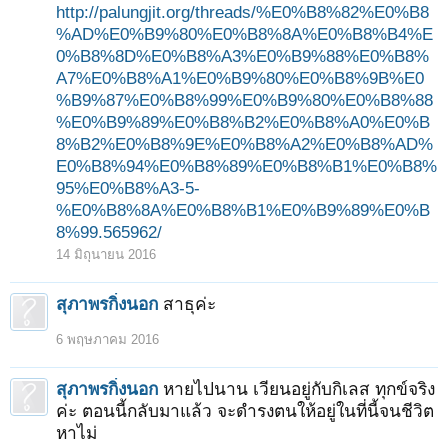
http://palungjit.org/threads/%E0%B8%82%E0%B8
%AD%E0%B9%80%E0%B8%8A%E0%B8%B4%E
0%B8%8D%E0%B8%A3%E0%B9%88%E0%B8%
A7%E0%B8%A1%E0%B9%80%E0%B8%9B%E0
%B9%87%E0%B8%99%E0%B9%80%E0%B8%88
%E0%B9%89%E0%B8%B2%E0%B8%A0%E0%B
8%B2%E0%B8%9E%E0%B8%A2%E0%B8%AD%
E0%B8%94%E0%B8%89%E0%B8%B1%E0%B8%
95%E0%B8%A3-5-
%E0%B8%8A%E0%B8%B1%E0%B9%89%E0%B
8%99.565962/
14 มิถุนายน 2016
สุภาพรกิ่งนอก
สาธุค่ะ
6 พฤษภาคม 2016
สุภาพรกิ่งนอก
หายไปนาน เวียนอยู่กับกิเลส ทุกข์จริง
ค่ะ ตอนนี้กลับมาแล้ว จะดำรงตนให้อยู่ในที่นี้จนชีวิต
หาไม่