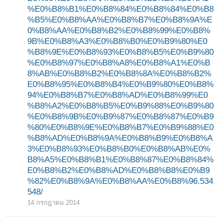
%E0%B8%B1%E0%B8%84%E0%B8%84%E0%B8
%B5%E0%B8%AA%E0%B8%B7%E0%B8%9A%E
0%B8%AA%E0%B8%B2%E0%B8%99%E0%B8%
9B%E0%B8%A3%E0%B8%B0%E0%B9%80%E0
%B8%9E%E0%B8%93%E0%B8%B5%E0%B9%80
%E0%B8%97%E0%B8%A8%E0%B8%A1%E0%B
8%AB%E0%B8%B2%E0%B8%8A%E0%B8%B2%
E0%B8%95%E0%B8%B4%E0%B9%80%E0%B8%
94%E0%B8%B7%E0%B8%AD%E0%B8%99%E0
%B8%A2%E0%B8%B5%E0%B9%88%E0%B9%80
%E0%B8%9B%E0%B9%87%E0%B8%87%E0%B9
%80%E0%B8%9E%E0%B8%B7%E0%B9%88%E0
%B8%AD%E0%B8%9A%E0%B8%B9%E0%B8%A
3%E0%B8%93%E0%B8%B0%E0%B8%AB%E0%
B8%A5%E0%B8%B1%E0%B8%87%E0%B8%84%
E0%B8%B2%E0%B8%AD%E0%B8%B8%E0%B9
%82%E0%B8%9A%E0%B8%AA%E0%B8%96.534
548/
14 กรกฎาคม 2014