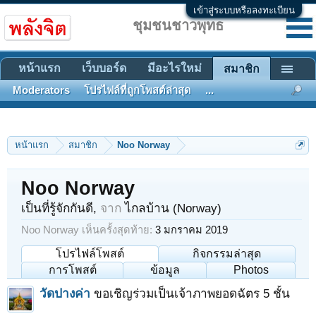
เข้าสู่ระบบหรือลงทะเบียน
ชุมชนชาวพุทธ
หน้าแรก
เว็บบอร์ด
มีอะไรใหม่
สมาชิก
Moderators
โปรไฟล์ที่ถูกโพสต์ล่าสุด
...
หน้าแรก
สมาชิก
Noo Norway
Noo Norway
เป็นที่รู้จักกันดี
,
จาก
ไกลบ้าน (Norway)
Noo Norway เห็นครั้งสุดท้าย:
3 มกราคม 2019
โปรไฟล์โพสต์
กิจกรรมล่าสุด
การโพสต์
ข้อมูล
Photos
วัดปางค่า
ขอเชิญร่วมเป็นเจ้าภาพยอดฉัตร 5 ชั้น