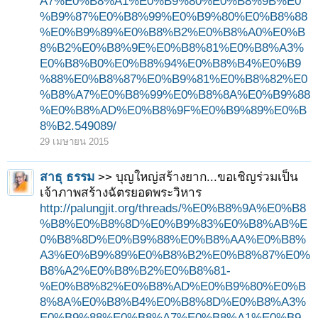
A7%E0%B8%A1%E0%B9%80%E0%B8%9B%E0
%B9%87%E0%B8%99%E0%B9%80%E0%B8%88
%E0%B9%89%E0%B8%B2%E0%B8%A0%E0%B
8%B2%E0%B8%9E%E0%B8%81%E0%B8%A3%
E0%B8%B0%E0%B8%94%E0%B8%B4%E0%B9
%88%E0%B8%87%E0%B9%81%E0%B8%82%E0
%B8%A7%E0%B8%99%E0%B8%8A%E0%B9%88
%E0%B8%AD%E0%B8%9F%E0%B9%89%E0%B
8%B2.549089/
29 เมษายน 2015
สาธุ ธรรม
>> บุญใหญ่สร้างยาก...ขอเชิญร่วมเป็น
เจ้าภาพสร้างฉัตรยอดพระวิหาร
http://palungjit.org/threads/%E0%B8%9A%E0%B8
%B8%E0%B8%8D%E0%B9%83%E0%B8%AB%E
0%B8%8D%E0%B9%88%E0%B8%AA%E0%B8%
A3%E0%B9%89%E0%B8%B2%E0%B8%87%E0%
B8%A2%E0%B8%B2%E0%B8%81-
%E0%B8%82%E0%B8%AD%E0%B9%80%E0%B
8%8A%E0%B8%B4%E0%B8%8D%E0%B8%A3%
E0%B9%88%E0%B8%A7%E0%B8%A1%E0%B9