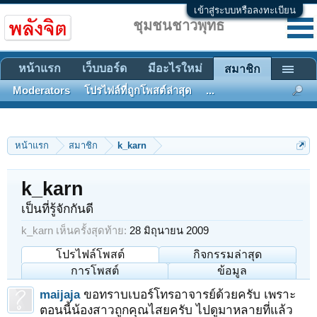
เข้าสู่ระบบหรือลงทะเบียน
ชุมชนชาวพุทธ
หน้าแรก
เว็บบอร์ด
มีอะไรใหม่
สมาชิก
Moderators
โปรไฟล์ที่ถูกโพสต์ล่าสุด
...
หน้าแรก
สมาชิก
k_karn
k_karn
เป็นที่รู้จักกันดี
k_karn เห็นครั้งสุดท้าย:
28 มิถุนายน 2009
โปรไฟล์โพสต์
กิจกรรมล่าสุด
การโพสต์
ข้อมูล
maijaja
ขอทราบเบอร์โทรอาจารย์ด้วยครับ เพราะ
ตอนนี้น้องสาวถูกคุณไสยครับ ไปดูมาหลายที่แล้ว