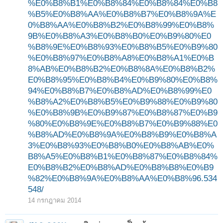
%E0%B8%B1%E0%B8%84%E0%B8%84%E0%B8
%B5%E0%B8%AA%E0%B8%B7%E0%B8%9A%E
0%B8%AA%E0%B8%B2%E0%B8%99%E0%B8%
9B%E0%B8%A3%E0%B8%B0%E0%B9%80%E0
%B8%9E%E0%B8%93%E0%B8%B5%E0%B9%80
%E0%B8%97%E0%B8%A8%E0%B8%A1%E0%B
8%AB%E0%B8%B2%E0%B8%8A%E0%B8%B2%
E0%B8%95%E0%B8%B4%E0%B9%80%E0%B8%
94%E0%B8%B7%E0%B8%AD%E0%B8%99%E0
%B8%A2%E0%B8%B5%E0%B9%88%E0%B9%80
%E0%B8%9B%E0%B9%87%E0%B8%87%E0%B9
%80%E0%B8%9E%E0%B8%B7%E0%B9%88%E0
%B8%AD%E0%B8%9A%E0%B8%B9%E0%B8%A
3%E0%B8%93%E0%B8%B0%E0%B8%AB%E0%
B8%A5%E0%B8%B1%E0%B8%87%E0%B8%84%
E0%B8%B2%E0%B8%AD%E0%B8%B8%E0%B9
%82%E0%B8%9A%E0%B8%AA%E0%B8%96.534
548/
14 กรกฎาคม 2014