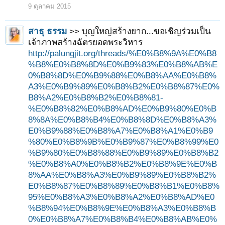
9 ตุลาคม 2015
สาธุ ธรรม
>> บุญใหญ่สร้างยาก...ขอเชิญร่วมเป็น
เจ้าภาพสร้างฉัตรยอดพระวิหาร
http://palungjit.org/threads/%E0%B8%9A%E0%B8
%B8%E0%B8%8D%E0%B9%83%E0%B8%AB%E
0%B8%8D%E0%B9%88%E0%B8%AA%E0%B8%
A3%E0%B9%89%E0%B8%B2%E0%B8%87%E0%
B8%A2%E0%B8%B2%E0%B8%81-
%E0%B8%82%E0%B8%AD%E0%B9%80%E0%B
8%8A%E0%B8%B4%E0%B8%8D%E0%B8%A3%
E0%B9%88%E0%B8%A7%E0%B8%A1%E0%B9
%80%E0%B8%9B%E0%B9%87%E0%B8%99%E0
%B9%80%E0%B8%88%E0%B9%89%E0%B8%B2
%E0%B8%A0%E0%B8%B2%E0%B8%9E%E0%B
8%AA%E0%B8%A3%E0%B9%89%E0%B8%B2%
E0%B8%87%E0%B8%89%E0%B8%B1%E0%B8%
95%E0%B8%A3%E0%B8%A2%E0%B8%AD%E0
%B8%94%E0%B8%9E%E0%B8%A3%E0%B8%B
0%E0%B8%A7%E0%B8%B4%E0%B8%AB%E0%