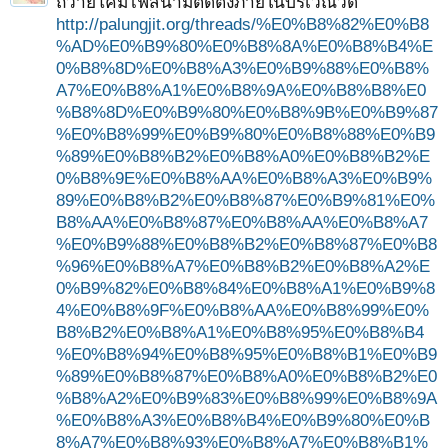
ถวายโคมไฟสนามติดตั้งภายในบริเวณวัด
http://palungjit.org/threads/%E0%B8%82%E0%B8
%AD%E0%B9%80%E0%B8%8A%E0%B8%B4%E
0%B8%8D%E0%B8%A3%E0%B9%88%E0%B8%
A7%E0%B8%A1%E0%B8%9A%E0%B8%B8%E0
%B8%8D%E0%B9%80%E0%B8%9B%E0%B9%87
%E0%B8%99%E0%B9%80%E0%B8%88%E0%B9
%89%E0%B8%B2%E0%B8%A0%E0%B8%B2%E
0%B8%9E%E0%B8%AA%E0%B8%A3%E0%B9%
89%E0%B8%B2%E0%B8%87%E0%B9%81%E0%
B8%AA%E0%B8%87%E0%B8%AA%E0%B8%A7
%E0%B9%88%E0%B8%B2%E0%B8%87%E0%B8
%96%E0%B8%A7%E0%B8%B2%E0%B8%A2%E
0%B9%82%E0%B8%84%E0%B8%A1%E0%B9%8
4%E0%B8%9F%E0%B8%AA%E0%B8%99%E0%
B8%B2%E0%B8%A1%E0%B8%95%E0%B8%B4
%E0%B8%94%E0%B8%95%E0%B8%B1%E0%B9
%89%E0%B8%87%E0%B8%A0%E0%B8%B2%E0
%B8%A2%E0%B9%83%E0%B8%99%E0%B8%9A
%E0%B8%A3%E0%B8%B4%E0%B9%80%E0%B
8%A7%E0%B8%93%E0%B8%A7%E0%B8%B1%