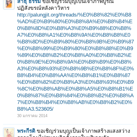
สาธุ ธรรม
ขอเชิญร่วมบุญเป็นเจ้าภาพบูรณ
ปฏิสังขรณ์หลังคาวิหาร
http://palungjit.org/threads/%E0%B8%82%E0%B8
%AD%E0%B9%80%E0%B8%8A%E0%B8%B4%E
0%B8%8D%E0%B8%A3%E0%B9%88%E0%B8%
A7%E0%B8%A1%E0%B8%9A%E0%B8%B8%E0
%B8%8D%E0%B9%80%E0%B8%9B%E0%B9%87
%E0%B8%99%E0%B9%80%E0%B8%88%E0%B9
%89%E0%B8%B2%E0%B8%A0%E0%B8%B2%E
0%B8%9E%E0%B8%9A%E0%B8%B9%E0%B8%
A3%E0%B8%93%E0%B8%9B%E0%B8%8F%E0%
B8%B4%E0%B8%AA%E0%B8%B1%E0%B8%87
%E0%B8%82%E0%B8%A3%E0%B8%93%E0%B9
%8C%E0%B8%AB%E0%B8%A5%E0%B8%B1%E
0%B8%87%E0%B8%84%E0%B8%B2%E0%B8%A
7%E0%B8%B4%E0%B8%AB%E0%B8%B2%E0%
B8%A3.523605/
30 มกราคม 2014
พระกีรติ
ขอเชิญร่วมบุญเป็นเจ้าภาพสร้างแสงสว่าง