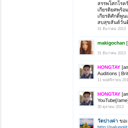
สรรพโศกโรคร
เกียรติยศพร้อ
เกียรติศักดิ์พูน
สบสุขสันต์วัน
31 ธันวาคม 2013
makigochan
31 ธันวาคม 2013
HONGTAY
[a
Auditions | Br
11 พฤศจิกายน 20
HONGTAY
[a
YouTube[/ame
30 ตุลาคม 2013
วัดปางค่า
ขอเ
http://pal