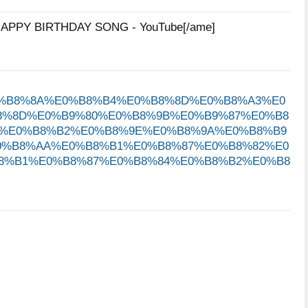
katicat
สุภิญโญ
Fai3iola
APPY BIRTHDAY SONG - YouTube[/ame]
80%E0%B8%8A%E0%B8%B4%E0%B8%8D%E0%B8%A3%E0
8%8D%E0%B9%80%E0%B8%9B%E0%B9%87%E0%B8
0%E0%B8%B2%E0%B8%9E%E0%B8%9A%E0%B8%B9
0%B8%AA%E0%B8%B1%E0%B8%87%E0%B8%82%E0
8%B1%E0%B8%87%E0%B8%84%E0%B8%B2%E0%B8