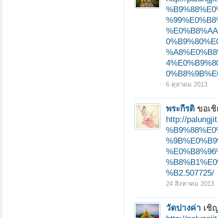
%B9%88%E0
%99%E0%B8
หน้า 1 ของ 158
1
2
3
4
5
6
→
1
%E0%B8%AA
0%B9%80%E
%A8%E0%B8
4%E0%B9%8
0%B8%9B%E0
6 ตุลาคม 2013
พระกีรติ
ขอเช
http://pal
%B9%88%E0
%9B%E0%B9
%E0%B8%96
%B8%B1%E0
%B2.507725/
24 สิงหาคม 2013
วัดปางค่า
เชิ