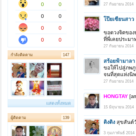
0
0
27 กันยายน 2014
0
0
โป๊ยเซียนสาว
0
0
ขอดวงจิตของบลูไ
ที่พี่เคยประม
0
0
27 กันยายน 2014
กำลังติดตาม
147
สร้อยฟ้ามาลา
ขอให้ไปสู่ภพภูมิ
จนที่สุดแห่งนิ
27 กันยายน 2014
HONGTAY
[a
แสดงทั้งหมด
15 มิถุนายน 2014
ผู้ติดตาม
139
ติงติง
สุขสันต์
3 กุมภาพันธ์ 2014