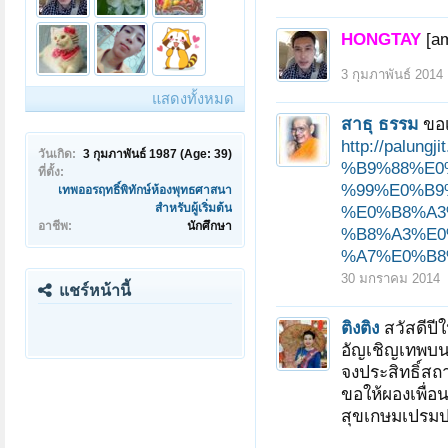
HONGTAY
[a
3 กุมภาพันธ์ 2014
แสดงทั้งหมด
สาธุ ธรรม
ขอเ
http://pal
วันเกิด:
3 กุมภาพันธ์ 1987
(Age: 39)
%B9%88%E0
ที่ตั้ง:
%99%E0%B9
เทพออรฤทธิ์พิทักษ์ห้องพุทธศาสนา
สำหรับผู้เริ่มต้น
%E0%B8%A3
อาชีพ:
นักศึกษา
%B8%A3%E0
%A7%E0%B8
30 มกราคม 2014
แชร์หน้านี้
ติงติง
สวัสดีปี
อัญเชิญเทพบนส
จงประสิทธิ์สถ
ขอให้ผองเพื่อน
สุขเกษมเปรมปรีด