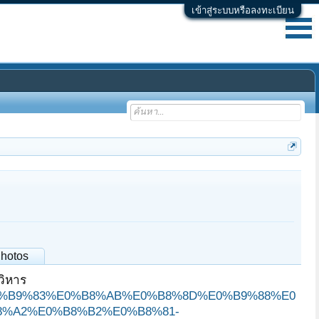
เข้าสู่ระบบหรือลงทะเบียน
hotos
วิหาร
8D%E0%B9%83%E0%B8%AB%E0%B8%8D%E0%B9%88%E0
%A2%E0%B8%B2%E0%B8%81-