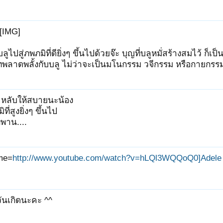
[IMG]
ปสู่ภพภมิที่ดียิ่งๆ ขึ้นไปด้วยจ๊ะ บุญที่บลูหมั่สร้างสมไว้ ก็เป็น
าทพลาดพลั้งกับบลู ไม่ว่าจะเป็นมโนกรรม วจีกรรม หรือกายกรรม
หลับให้สบายนะน้อง
ที่สูงยิ่งๆ ขึ้นไป
พพาน....
me=
http://www.youtube.com/watch?v=hLQl3WQQoQ0]Adele
วันเกิดนะคะ ^^