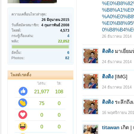
%E0%B8%82
%B8%A1%E0
ความเคลื่อนไหวล่าสุด:
%A0%E0%B8
26 มิถุนายน 2015
%E0%B8%95
วันที่สมัครสมาชิก:
4 กุมภาพันธ์ 2008
0%B8%B4%E
โพสต์:
4,573
กระทู้เรื่องเด่น:
4
26 ธันวาคม 2014
พลัง:
22,052
ติงติง
มาเยี่ยมน
อัลบั้ม:
6
Photos:
82
24 ธันวาคม 2014
โพสต์เรตติ้ง
ติงติง
[IMG]
ได้รับ:
ให้:
24 ธันวาคม 2014
21,977
108
ติงติง
ระลึกถึง
75
0
16 พฤศจิกายน 20
0
0
0
0
titawan
เกิด |