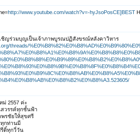
me=
http://www.youtube.com/watch?v=-hyJsoPosCE]BEST
H
ชิญร่วมบุญเป็นเจ้าภาพบูรณปฏิสังขรณ์หลังคาวิหาร
ungjit.org/threads/%E0%B8%82%E0%B8%AD%E0%B9%
%B8%A7%E0%B8%A1%E0%B8%9A%E0%B8%B8%E0%B
%80%E0%B8%88%E0%B9%89%E0%B8%B2%E0%B8%A
%E0%B8%93%E0%B8%9B%E0%B8%8F%E0%B8%B4%E
%B8%93%E0%B9%8C%E0%B8%AB%E0%B8%A5%E0%B
%B4%E0%B8%AB%E0%B8%B2%E0%B8%A3.523605/
ใหม่ 2557 ค่ะ
วรรค์ทุกชั้นฟ้า
าพรชัยให้สุขศรี
ทุกท่านมี
ิ์ทุกวี่วัน