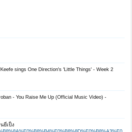
Keefe sings One Direction's 'Little Things' - Week 2
oban - You Raise Me Up (Official Music Video) -
ี่เป็ง
80%E0%B8%8A%E0%B8%B4%E0%B8%8D%E0%B8%A3%E0