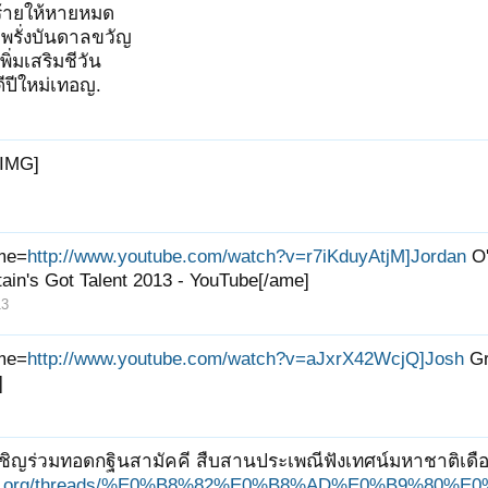
้ายให้หายหมด
มพรั่งบันดาลขวัญ
เพิ่มเสริมชีวัน
ดีปีใหม่เทอญ.
[IMG]
me=
http://www.youtube.com/watch?v=r7iKduyAtjM]Jordan
O'
itain's Got Talent 2013 - YouTube[/ame]
13
me=
http://www.youtube.com/watch?v=aJxrX42WcjQ]Josh
Gr
]
ชิญร่วมทอดกฐินสามัคคี สืบสานประเพณีฟังเทศน์มหาชาติเดือนย
ungjit.org/threads/%E0%B8%82%E0%B8%AD%E0%B9%