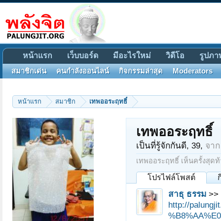
หน้าแรก
เว็บบอร์ด
มีอะไรใหม่
วิดีโอ
รูปภา
สมาชิกเด่น
คนกำลังออนไลน์
กิจกรรมล่าสุด
Moderators
หน้าแรก
สมาชิก
เทพออระฤทธิ์
เทพออระฤทธิ์
เป็นที่รู้จักกันดี
, 39,
จาก
เทพออระฤทธิ์ เห็นครั้งสุดท้
โปรไฟล์โพสต์
สาธุ ธรรม
>> 
http://pal
%B8%AA%E0