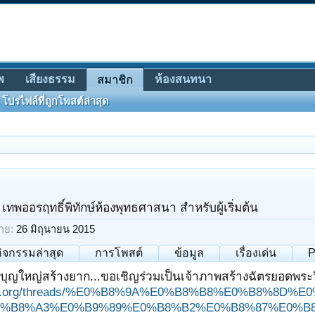
พ
เสียงธรรม
ห้องสนทนา
สมาชิก
โปรไฟล์ที่ถูกโพสต์ล่าสุด
เทพออรฤทธิ์พิทักษ์ห้องพุทธศาสนา สำหรับผู้เริ่มต้น
าย:
26 มิถุนายน 2015
กิจกรรมล่าสุด
การโพสต์
ข้อมูล
เรื่องเด่น
P
บุญใหญ่สร้างยาก...ขอเชิญร่วมเป็นเจ้าภาพสร้างฉัตรยอดพระ
ungjit.org/threads/%E0%B8%9A%E0%B8%B8%E0%B8%
%B8%A3%E0%B9%89%E0%B8%B2%E0%B8%87%E0%B8