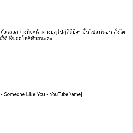
ดั่งแสงสว่างที่จะนำทางปลูไปสู่ที่ดียิ่งๆ ขึ้นไปแน่นอน สิ่งใด
ก็ดี พี่ขออโหสิด้วยนะคะ
ติงติง
สุภิญโญ
kingkong49
cmhadtong
janepat2549
onlyone
- Someone Like You - YouTube[/ame]
HONGTAY
ณิช
มหาเทพไตรศาสตร์