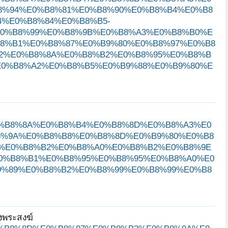
8%94%E0%B8%81%E0%B8%90%E0%B8%B4%E0%B8
%E0%B8%84%E0%B8%B5-
0%B8%99%E0%B8%9B%E0%B8%A3%E0%B8%B0%E
8%B1%E0%B8%87%E0%B9%80%E0%B8%97%E0%B8
2%E0%B8%8A%E0%B8%B2%E0%B8%95%E0%B8%B
E0%B8%A2%E0%B8%B5%E0%B9%88%E0%B9%80%E
80%E0%B8%8A%E0%B8%B4%E0%B8%8D%E0%B8%A3%E0
8%9A%E0%B8%B8%E0%B8%8D%E0%B9%80%E0%B8
%E0%B8%B2%E0%B8%A0%E0%B8%B2%E0%B8%9E
0%B8%B1%E0%B8%95%E0%B8%95%E0%B8%A0%E0
%89%E0%B8%B2%E0%B8%99%E0%B8%99%E0%B8
งพระสงฆ์