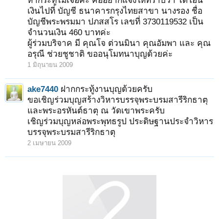
หากระทู้ไม่เจอค่ะ คืออยากแจ้งให้ทราบว่า ได้โอน
เงินไปที่ บัญชี ธนาคารกรุงไทยสาขา นางรอง ชื่อ
บัญชีพระพรมมา ปภสสโร เลขที่ 3730119532 เป็น
จำนวนเงิน 460 บาทค่ะ
ผู้ร่วมบริจาค มี คุณโจ ต่วนมินา คุณอัมพา และ คุณ
อรุณี ช่วยชูชาติ ขออนุโมทนาบุญด้วยค่ะ
1 มิถุนายน 2009
ake7440
ฝากกระทู้งานบุญด้วยครับ
ขอเชิญร่วมบุญสร้างวิหารบรรจุพระบรมสารีริกธาตุ
และพระอรหันต์ธาตุ ณ วัดเขาพระครับ
เชิญร่วมบุญหล่อพระพุทธรูป ประดิษฐานประจำวิหาร
บรรจุพระบรมสารีริกธาตุ
2 เมษายน 2009