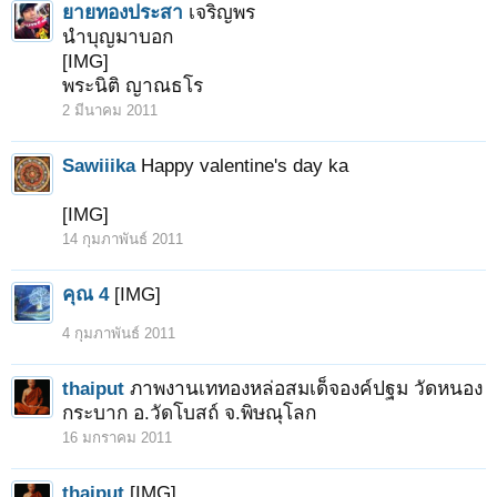
ยายทองประสา
เจริญพร
นำบุญมาบอก
[IMG]
พระนิติ ญาณธโร
2 มีนาคม 2011
Sawiiika
Happy valentine's day ka
[IMG]
14 กุมภาพันธ์ 2011
คุณ 4
[IMG]
4 กุมภาพันธ์ 2011
thaiput
ภาพงานเททองหล่อสมเด็จองค์ปฐม วัดหนอง
กระบาก อ.วัดโบสถ์ จ.พิษณุโลก
16 มกราคม 2011
thaiput
[IMG]