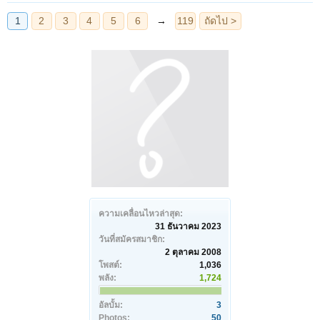
ความเคลื่อนไหวล่าสุด:
31 ธันวาคม 2023
วันที่สมัครสมาชิก:
2 ตุลาคม 2008
โพสต์:
1,036
พลัง:
1,724
อัลบั้ม:
3
Photos:
50