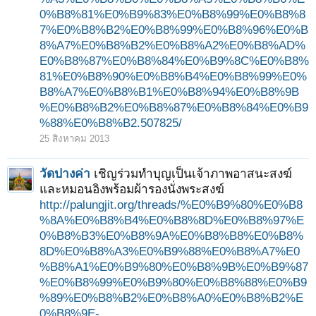
0%B8%81%E0%B9%83%E0%B8%99%E0%B8%8
7%E0%B8%B2%E0%B8%99%E0%B8%96%E0%B
8%A7%E0%B8%B2%E0%B8%A2%E0%B8%AD%
E0%B8%87%E0%B8%84%E0%B9%8C%E0%B8%
81%E0%B8%90%E0%B8%B4%E0%B8%99%E0%
B8%A7%E0%B8%B1%E0%B8%94%E0%B8%9B
%E0%B8%B2%E0%B8%87%E0%B8%84%E0%B9
%88%E0%B8%B2.507825/
25 สิงหาคม 2013
วัดปางค่า
เชิญร่วมทำบุญเป็นเจ้าภาพอาสนะสงฆ์
และหมอนอิงพร้อมผ้ารองนั่งพระสงฆ์
http://palungjit.org/threads/%E0%B9%80%E0%B8
%8A%E0%B8%B4%E0%B8%8D%E0%B8%97%E
0%B8%B3%E0%B8%9A%E0%B8%B8%E0%B8%
8D%E0%B8%A3%E0%B9%88%E0%B8%A7%E0
%B8%A1%E0%B9%80%E0%B8%9B%E0%B9%87
%E0%B8%99%E0%B9%80%E0%B8%88%E0%B9
%89%E0%B8%B2%E0%B8%A0%E0%B8%B2%E
0%B8%9E-