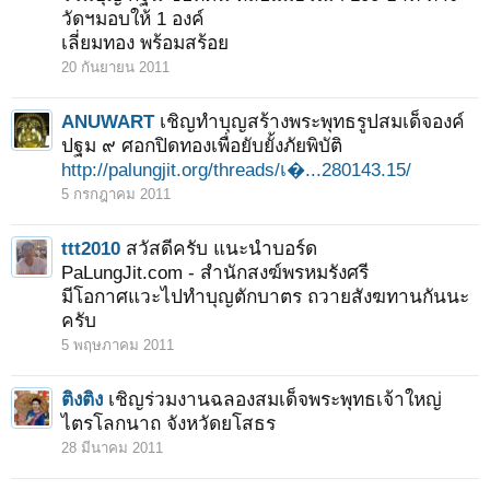
วัดฯมอบให้ 1 องค์
เลี่ยมทอง พร้อมสร้อย
20 กันยายน 2011
ANUWART
เชิญทำบุญสร้างพระพุทธรูปสมเด็จองค์
ปฐม ๙ ศอกปิดทองเพื่อยับยั้งภัยพิบัติ
http://palungjit.org/threads/เ�...280143.15/
5 กรกฎาคม 2011
ttt2010
สวัสดีครับ แนะนำบอร์ด
PaLungJit.com - สำนักสงฆ์พรหมรังศรี
มีโอกาศแวะไปทำบุญตักบาตร ถวายสังฆทานกันนะ
ครับ
5 พฤษภาคม 2011
ติงติง
เชิญร่วมงานฉลองสมเด็จพระพุทธเจ้าใหญ่
ไตรโลกนาถ จังหวัดยโสธร
28 มีนาคม 2011