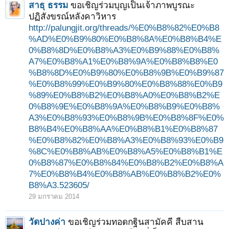
สาธุ ธรรม
ขอเชิญร่วมบุญเป็นเจ้าภาพบูรณะ
ปฏิสังขรณ์หลังคาวิหาร
http://palungjit.org/threads/%E0%B8%82%E0%B8
%AD%E0%B9%80%E0%B8%8A%E0%B8%B4%E
0%B8%8D%E0%B8%A3%E0%B9%88%E0%B8%
A7%E0%B8%A1%E0%B8%9A%E0%B8%B8%E0
%B8%8D%E0%B9%80%E0%B8%9B%E0%B9%87
%E0%B8%99%E0%B9%80%E0%B8%88%E0%B9
%89%E0%B8%B2%E0%B8%A0%E0%B8%B2%E
0%B8%9E%E0%B8%9A%E0%B8%B9%E0%B8%
A3%E0%B8%93%E0%B8%9B%E0%B8%8F%E0%
B8%B4%E0%B8%AA%E0%B8%B1%E0%B8%87
%E0%B8%82%E0%B8%A3%E0%B8%93%E0%B9
%8C%E0%B8%AB%E0%B8%A5%E0%B8%B1%E
0%B8%87%E0%B8%84%E0%B8%B2%E0%B8%A
7%E0%B8%B4%E0%B8%AB%E0%B8%B2%E0%
B8%A3.523605/
29 มกราคม 2014
วัดปางค่า
ขอเชิญร่วมทอดกฐินสามัคคี สืบสาน