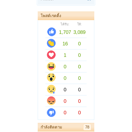
โพสต์เรตติ้ง
ได้รับ:
ให้:
1,707
3,089
16
0
1
0
0
0
0
0
0
0
0
0
0
0
กำลังติดตาม
78