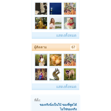
แสดงทั้งหมด
ผู้ติดตาม
67
แสดงทั้งหมด
ที่ตั้ง:
ของจริงนิ่งเป็นใบ้ ของที่พูดได้
ไม่ใช่ของจริง