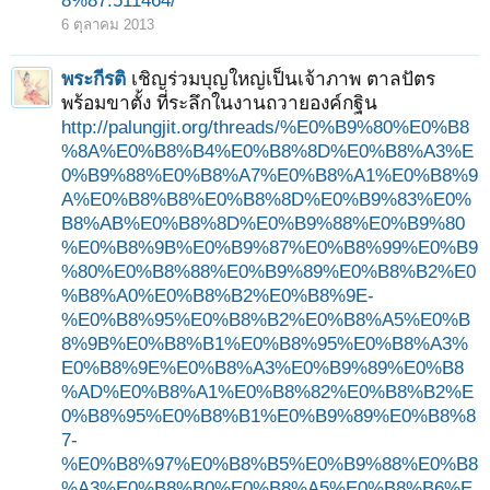
8%87.511464/
6 ตุลาคม 2013
พระกีรติ
เชิญร่วมบุญใหญ่เป็นเจ้าภาพ ตาลปัตร
พร้อมขาตั้ง ที่ระลึกในงานถวายองค์กฐิน
http://palungjit.org/threads/%E0%B9%80%E0%B8
%8A%E0%B8%B4%E0%B8%8D%E0%B8%A3%E
0%B9%88%E0%B8%A7%E0%B8%A1%E0%B8%9
A%E0%B8%B8%E0%B8%8D%E0%B9%83%E0%
B8%AB%E0%B8%8D%E0%B9%88%E0%B9%80
%E0%B8%9B%E0%B9%87%E0%B8%99%E0%B9
%80%E0%B8%88%E0%B9%89%E0%B8%B2%E0
%B8%A0%E0%B8%B2%E0%B8%9E-
%E0%B8%95%E0%B8%B2%E0%B8%A5%E0%B
8%9B%E0%B8%B1%E0%B8%95%E0%B8%A3%
E0%B8%9E%E0%B8%A3%E0%B9%89%E0%B8
%AD%E0%B8%A1%E0%B8%82%E0%B8%B2%E
0%B8%95%E0%B8%B1%E0%B9%89%E0%B8%8
7-
%E0%B8%97%E0%B8%B5%E0%B9%88%E0%B8
%A3%E0%B8%B0%E0%B8%A5%E0%B8%B6%E