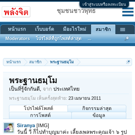
เข้าสู่ระบบหรือลงทะเบียน
ชุมชนชาวพุทธ
หน้าแรก
เว็บบอร์ด
มีอะไรใหม่
สมาชิก
Moderators
โปรไฟล์ที่ถูกโพสต์ล่าสุด
...
หน้าแรก
สมาชิก
พระฐานธมฺโม
พระฐานธมฺโม
เป็นที่รู้จักกันดี
,
จาก
ประเทศไทย
พระฐานธมฺโม เห็นครั้งสุดท้าย:
23 เมษายน 2011
โปรไฟล์โพสต์
กิจกรรมล่าสุด
การโพสต์
ข้อมูล
Siranya
[IMG]
วันนี้ วี ก็ไปทำบุญมาค่ะ เลี้ยงเพลพระคุณเจ้า ๖ รูป