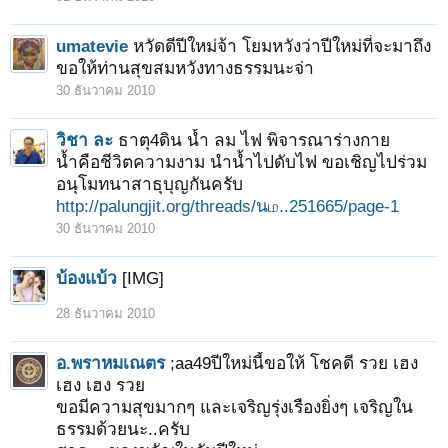
umatevie
หวัดดีปีใหม่จ้า โยมหวังว่าปีใหม่ที่จะมาถึง
ขอให้ท่านสุขสมหวังทางธรรมนะจ่า
30 ธันวาคม 2010
วิชา ละ
ธาตุ4ดิน น้ำ ลม ไฟ พิจารณาร่างกาย
น้ำคือชีวิตความงาม นำน้ำไปดับไฟ ขอเชิญไปร่วม
อนุโมทนาสาธุบุญกันครับ
http://palungjit.org/threads/นம..251665/page-1
30 ธันวาคม 2010
บ้องแบ้ว
[IMG]
28 ธันวาคม 2010
อ.พราหมเณตร
;aa49ปีใหม่นี้ขอให้ โชคดี รวย เฮง
เฮง เฮง รวย
ขอมีความสุขมากๆ และเจริญรุ่งเรืองยิ่งๆ เจริญใน
ธรรมด้วยนะ..ครับ