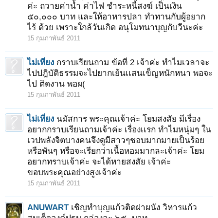
ค่ะ ถวายค่าน้ำ ค่าไฟ ชำระหนี้สงฆ์ เป็นเงิน
๕๐,๐๐๐ บาท และให้อาหารปลา ทำทานกับผู้อยาก
ไร้ ด้วย เพราะใกล้วันเกิด อนุโมทนาบุญกับวีนะค่ะ
15 กุมภาพันธ์ 2011
ไม่เที่ยง
กราบเรียนถาม ข้อที่ 2 เจ้าค่ะ ทำไมเวลาจะ
ไปปฎิบัติธรรมจะไปยากเย้นเเสนเข็ญหนักหนา พอจะ
ไป ติดงาน พอผ(
15 กุมภาพันธ์ 2011
ไม่เที่ยง
นมัสการ พระคุณเจ้าค่ะ โยมสงสัย มีเรื่อง
อยากกราบเรียนถามเจ้าค่ะ เรื่องเเรก ทำไมหนุ่มๆ ใน
เวปพลังจิตบางคนจึงดูมีสาวๆชอบมากมายเป็นร้อย
หรือพันๆ หรือจะเรียกว่าเนื้อหอมมากละเจ้าค่ะ โยม
อยากทราบเจ้าค่ะ จะได้หายสงสัย เจ้าค่ะ
ขอบพระคุณอย่างสูงเจ้าค่ะ
15 กุมภาพันธ์ 2011
ANUWART
เชิญทำบุญแก้วติดฝาผนัง วิหารแก้ว