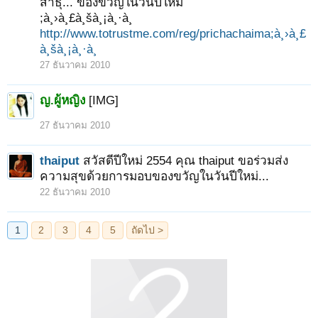
สาธุ... ของขวัญในวันปีใหม่
;à¸›à¸£à¸šà¸¡à¸·à¸­
http://www.totrustme.com/reg/prichachaima;à¸›à¸£
à¸šà¸¡à¸·à¸­
27 ธันวาคม 2010
ญ.ผู้หญิง
[IMG]
27 ธันวาคม 2010
thaiput
สวัสดีปีใหม่ 2554 คุณ thaiput ขอร่วมส่ง
ความสุขด้วยการมอบของขวัญในวันปีใหม่...
22 ธันวาคม 2010